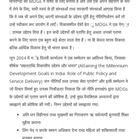
मानदण्डों को MDGs ने विश्व के लिए बनाया है और उसे एक अपने सहयोग के रूप
में लेने के लिए, सभी स्वयं से ही संस्थाओं तथा सरकारी संस्थाओं आग्रह किया है
कि वे जब भी अपने लिए अपनी संस्थाओं के उद्देश्य पूर्ति हेतु नीतिनिर्धारण करें तो
उन्हे स्वीकार कर उपयोग में लाएँ। विकासशील देशों हेत ु MDGs ने एक पेण््र
ाात्मक उद्देश्य दिया है। इन सभी उद्देश्यों की प्राप्ति हेतु अथवा उनको प्राप्त
करने के लिए भारत एक बहुत बड़े क्षेत्र वाला देश है। ना हि केवल मानव विकास
बल्कि आर्थिक विकास हेतु भी भारत बाध्य है।
जून 2004 में नर्इ दिल्ली कार्यालय ने एक सम्मेलन का आतिथ्य किया, जिसका
शीर्षक ‘‘सहत्राब्दि विकासीय उद्देश्य और भारत’’ (Attaining the Millennium
Development Goals in India: Role of Public Policy and
Service Delivery) जन नीतियाँ तथा उनका सेवा प्रयोग’’ और इसी सम्मेलन मे
जो विचार विमर्श हुए उनका निचौडत्र निकला कि जो नीति हस्तक्षेप द्वारा MDGs
के उद्देश्यों को प्राप्त करने की कोशिश है, उन्हे कुछ वैयक्तिक अध्ययनों द्वारा
समझाने की कोशिश की गयी। निम्न उद्देश्यों को समझाया गया-
अति धन विहीनता तथा भुखमरी का निराकरण ऋ सर्वव्यापी बुनयादी शिक्षा
मुहैया कराना
लिंग भेद न करके समान अधिकार देना तथा महिला को शक्तिशाली तथा
मजबूत बनाना