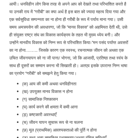
आयी। धनविहीन लोग किस तरह से अपने आप को देखते तथा परिभाशित करते है
या उनकी राय में ‘‘गरीबी’’ का क्या अर्थ है इस बात को ज्यादा महत्व दिया गया और
एक सर्वसुविधा सम्पन्नता का ना होना ही गरीबी के रूप में पर्याय माना गया। उसी
समय अमत्र्यसेन की अवधारणा, जो कि ‘‘मानव विकास’’ को अहमियत देती थी, उसे
ही संयुक्त राष्ट्र संघ का विकास कार्यक्रम के तहत भी मुख्य ध्येय बनी। और
उन्होंने मानवीय विकास को निम्न रूप से परिभाशित किया-’’मन पसंद पर्याप्त अवसरों
का ना होना……….. जिसके कारण एक स्वस्थ, रचनात्मक जीवन को अथवा एक
उचित जीवनयापन को ना जी पाना/ भोगना, जो कि आजादी, प्रतिष्ठा तथा स्वंय के
साथ ही दूसरों का सम्मान करना भी सिखाती हो। अतएव इसके उपरान्त निम्न भाषा
का प्रयोग ‘‘गरीबी’’ को समझने हेतु किया गया।
(क) आय की कमी अथवा धनविहीनता
(ख) उपयुक्त मानव विकास न होना
(ग) सामाजिक निश्कासन
(घ) कार्य करने की क्षमता में कमी आना
(ड़) कष्टकारी अवस्थाएँ
(च) जीवन यापन सुचारू रूप से ना चलना
(छ) मूल (प्राथमिक) आवश्यकताओ की पूर्ति न होना
(ज) तथा अन्य सम्बन्धित पृथक्करण/अथवा वंचित सुविधाएँ