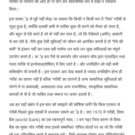
व्यक्ति या परिवार की आय ही ना मान कर सार्वभौमिक रूप में देखा व स्वीकार
किया।
इस सच्चार्इ से मुहँ नहीं मोड़ा जा सकता कि किसी न किसी रूप में ‘‘पैसा’’ गरीबी से
जुड़ा हुआ है, क्योंकि इसकी कमी से व्यक्ति कुछ भी करने को तैयार हो जाता है,
और बहुत से ऐसे कार्य है जो वो नहीं कर पाता है, जो कि पैसेवाले (अमीर) आसानी
से कर लेते है, जैसे कुछ ऐसी सुविधाएँ जो जीवन को आनंदित करती है वो ‘‘पैसे की
कमी’’ से इंसान नहीं कर पाता वही पर्याप्त धन वाले उन सुख-सविधाओं का संपूर्ण
उपयोग करते है। कर्इ बार पैसे से कमजोर लोग धनवान बॉस द्वारा प्रताड़ित तथा
गलत तरीके से इस्तेमाल(शोषित) में लिए जाते है। और धनविहीन को यही कमी
शक्तिहीन भी बनाती है। इस प्रकार आप देख सकते है ज्यादा धनविहीन होना ही
‘गरीब’ का कारण नहीं है बल्कि ‘गरीबी’ का तात्पर्य है अन्य सामाजिक सुविधाओं को
भोगने में ना कामयाबी, असफलता तथा अन्य राजनैतिक, संस्कृतिक सामाजिक
कारकों से भी है जो व्यक्ति तथा समाज पर असर डालते है।
अब हम यहाँ संक्षेप में इस बात को समझने की कोशिश करेंगे कि किस प्रकार से
गरीबी पिछले कुछ दशकों में उभरकर सामने आर्इ है। सन् 1970 में गरीबी, विश्व
बैंक (world Bank) का एक महत्वपूर्ण मदद् ा बन गइर् जिस कारण से विश्व
बैंक का मुख्य जोर गरीबी तथा इससे सम्बन्धित ‘‘वंचित क्षेत्रों पर था जो कि गरीबी
को पुन: परिभाशित करने में सहायक बनें। सिर्फ न्यूनतम पोशण तथा जीविकोपार्जन,