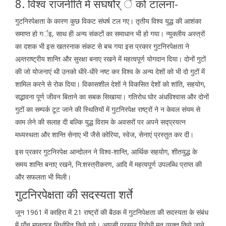
8. विश्व राजनीति में संघर्षोर् े को टालना-
गुटनिरपेक्षता के कारण कुछ विकट संघर्ष टल गए। तृतीय विश्व युद्ध की आशंका
समाप्त हो गर्इ, साथ ही अन्य संकटों का समाधान भी हो गया। न्युक्लीय अस्त्रों
का दशक भी इस खतरनाक संकट से बच गया इस प्रकार गुटनिरपेक्षता ने
अन्र्तराष्ट्रीय शान्ति और सुरक्षा बनाए रखने में महत्वपूर्ण योगदान दिया। दोनों गुटों
की जो योजनाएं थी उनको धीरे-धीरे नष्ट कर विश्व के अन्य देशों को भी दो गुटों में
शामिल करने से रोक दिया। विकासशील देशों ने विकसित देशों को शांति, सहयोग,
सद्भावना पूर्ण जीवन बिताने का सबक सिखाया। गतिरोध घोर अंधविश्वास और दोनों
गुटों का सम्पर्क टूट जाने की स्थितियों में गुटनिरपेक्ष राष्ट्रों ने न केवल संयम से
काम लेने की सलाह दी बल्कि युद्ध विराम के अवसरों पर अपने सद्प्रयत्न
मध्यस्थता और शान्ति सेनाए भी जैसे कोरिया, स्वेज, सेनाएं प्रस्तुत कर दी।
इस प्रकार गुटनिरपेक्ष आन्दोलन ने विश्व-शान्ति, आर्थिक सहयोग, शीतयुद्ध के
समय शान्ति बनाए रखने, नि:शस्त्रीकरण, आदि में महत्वपूर्ण उपलब्धि प्राप्त की
और सफलता भी मिली।
गुटनिरपेक्षता की सदस्यता शर्ते
जून 1961 में काहिरा में 21 राष्ट्रों की बैठक में गुटनिपेक्षता की सदस्यता के संबंध
में पाँच मानदण्ड निर्धारित किये गये। आपसी परस्पर विरोधी मत व्यक्त किये जाने