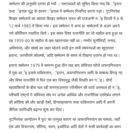
सम्मेलन की अनुमति प्राप्त हो गयी । राष्टाध्यक्षों को सूचित किया गया कि र्इरान
तथा र्इराक युद्ध के कारण र्इराक में सम्मेलन स्थिगित करना पड़ा। गुटनिरपेक्ष
शिखर सम्मेलनों का सातवां शिखर सम्मेलन भारत की राजधानी नर्इ दिल्ली में 6 से
12 मार्च 1983 में किया गया। इस सम्मेलन ने अन्य छ: सम्मेलनों से अलग अपने
नये कीर्तिमान स्थापित किये। इस समय विश्व राजनीति का जो माहौल बना हुआ था
वह 1959-60 के माहौल से कम खतरनाक नहीं था। गम्भीर चुनौतियाँ, तनाव,
अविश्वास, और संघर्ष का जहर घोलने वाली इन सभी समस्याओं का सूत्रपात
हवाना, अल्जीयर्म कोलम्बो, आदि सम्मेलन के समय से दिखना प्रारंभ हो गया था।
हवाना सम्मेलन 1979 में सम्पन्न हुआ तीन माह बाद सोवियत फौजें अफगानिस्तान
में घुस आर्इ इससे पाकिस्तान, र्इरान, अफगानिस्तान आदि के सम्बन्ध बिगड़ गए
और विश्व राजनीति में फिर एक बार विश्वयुद्ध जैसी स्थिति बन गर्इ। दोनों
महाशक्तियों के बीच चल रही शस्त्राअस्त्र परीसीमन की वार्ता असफल हो गर्इ,
पश्चिमी राष्ट्रों ने सोवियत संघ पर अनेक आर्थिक और राजनैतिक प्रतिबंध लगाने
की कोशिश की और खाड़ी देशों, हिन्दमहासागर तथा पाकिस्तान आदि में अपनी
सैनिक उपस्थिति बढ़ाना शुरू कर दिया।
गुटनिरपेक्ष आन्दोलन में फूट का प्रमुख कारण था अफगानिस्तान का मामला, जहाँ
एक ओर वियतनाम, सीरिया, यमन, इथोपिया आदि देशों ने रूसी कार्यवाही का दमन