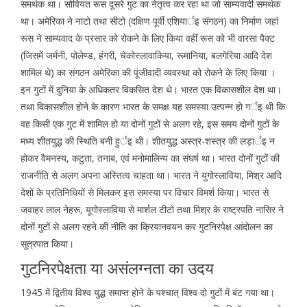
समर्थक था। सोवियत रूस दूसरे गुट का नेतृत्व कर रहा था जो साम्यवादी समर्थक
था। अमेरिका ने नाटो तथा सीटो (दक्षिण पूर्वी एशियार्इ संगठन) का निर्माण जहां
रूस ने साम्यवाद के प्रसार को रोकने के लिए किया वहीं रूस को भी वारसा पैक्ट
(जिसमें जर्मनी, पोलेण्ड, हंगरी, चेकोस्लावाकिया, रूमानिया, बलगेरिया आदि देश
शामिल थे) का संगठन अमेरिका की पूंजीवादी व्यवस्था को रोकने के लिए किया ।
इन गुटों में दुनिया के अधिकतर विकसित देश थे। भारत एक विकासशील देश था।
तथा विकासशील होने के कारण भारत के समक्ष यह समस्या उत्पन्न हो गर्इ थी कि
वह किसी एक गुट में शामिल हो या दोनों गुटों से अलग रहे, इस समय दोनों गुटों के
मध्य शीतयुद्ध की स्थिति बनी हुर्इ थी। शीतयुद्ध अस्त्र-शस्त्र की लड़ार्इ न
होकर वैमनस्य, कटुता, तनाब, एवं मनोमालिन्य का संघर्ष था। भारत दोनों गुटों की
राजनीति से अलग अपना अस्तित्व चाहता था। भारत ने युगोस्लाविया, मिश्र आदि
देशों के प्रतिनिधियों से मिलकर इस समस्या पर विचार विमर्श किया। भारत से
जवाहर लाल नेहरू, यूगोस्लाविया से मार्शल टीटो तथा मिश्र के राष्ट्रपति नासिर ने
दोनों गुटों से अलग रहने की नीति का क्रियानवयन कर गुटनिरपेक्ष आंदोलन का
सूत्रपात किया।
गुटनिरपेक्षता या असंलग्नता का उदय
1945 में द्वितीय विश्व युद्ध समाप्त होने के पश्चात् विश्व दो गुटों में बंट गया था।