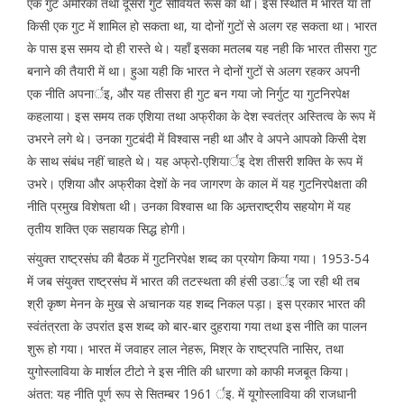
एक गुट अमेरिका तथा दूसरा गुट सोवियत रूस का था। इस स्थिति में भारत या तो
किसी एक गुट में शामिल हो सकता था, या दोनों गुटों से अलग रह सकता था। भारत
के पास इस समय दो ही रास्ते थे। यहाँ इसका मतलब यह नही कि भारत तीसरा गुट
बनाने की तैयारी में था। हुआ यही कि भारत ने दोनों गुटों से अलग रहकर अपनी
एक नीति अपनार्इ, और यह तीसरा ही गुट बन गया जो निर्गुट या गुटनिरपेक्ष
कहलाया। इस समय तक एशिया तथा अफ्रीका के देश स्वतंत्र अस्तित्व के रूप में
उभरने लगे थे। उनका गुटबंदी में विश्वास नही था और वे अपने आपको किसी देश
के साथ संबंध नहीं चाहते थे। यह अफ्रो-एशियार्इ देश तीसरी शक्ति के रूप में
उभरे। एशिया और अफ्रीका देशों के नव जागरण के काल में यह गुटनिरपेक्षता की
नीति प्रमुख विशेषता थी। उनका विश्वास था कि अन्र्तराष्ट्रीय सहयोग में यह
तृतीय शक्ति एक सहायक सिद्ध होगी।
संयुक्त राष्ट्रसंघ की बैठक में गुटनिरपेक्ष शब्द का प्रयोग किया गया। 1953-54
में जब संयुक्त राष्ट्रसंघ में भारत की तटस्थता की हंसी उडार्इ जा रही थी तब
श्री कृष्ण मेनन के मुख से अचानक यह शब्द निकल पड़ा। इस प्रकार भारत की
स्वंतंत्रता के उपरांत इस शब्द को बार-बार दुहराया गया तथा इस नीति का पालन
शुरू हो गया। भारत में जवाहर लाल नेहरू, मिश्र के राष्ट्रपति नासिर, तथा
युगोस्लाविया के मार्शल टीटो ने इस नीति की धारणा को काफी मजबूत किया।
अंतत: यह नीति पूर्ण रूप से सितम्बर 1961 र्इ. में यूगोस्लाविया की राजधानी