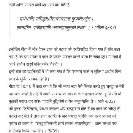
रूपी अग्नि समस्त कर्मों का भस्म कर देती है-
‘‘ यथैधांसि समिद्धोSग्रिर्भस्मसात् कुरूतेSर्जुन।
ज्ञानाग्नि: सर्वकमाणि भस्मसात्कुरुते तथा’’ ।। (गीता 4/37)
इसीलिए गीता में जोर देकर ज्ञान की महत्ता को प्रतिपादित किया गया है और कहा
गया है कि इस संसार में ज्ञान के समान पवित्र करने वाला नि:संदेह कुछ भी नहीं है-
‘‘नहि ज्ञानेन सदृषं पवित्रमिह विद्यते’’ ।
इसी बात को उपनिशदों में भी कहा गया है कि ‘‘ज्ञानात् ऋते न मुक्ति:’’ अर्थात बिना
ज्ञान के मुक्ति सम्भव नहीं है।
गीता के 10/10 में कहा गया है कि जो भक्त सदा मेरी चिन्ता करते हुए श्रद्धा से मेरी
अराधना करते है उन्हें मैं अपने सम्बन्ध का सम्यक ज्ञान प्रदान करता हू जिससे वो
मुझकों प्राप्त कर सके- ‘‘ददामि बुद्धियोगं तं येन मामुपयान्ति ते’’। आगे 4/33)
जो पुरुश जितेन्द्रिय, साधन परायण और श्रद्धावान होते है वह ज्ञान को शीघ्र ही
प्राप्त कर लेते है तथा ज्ञान प्राप्ति के बाद भगवत् प्राप्ति रूप परम आनन्द को
प्राप्त हो जाता है- ‘‘श्रद्धावॉंल्लभते ज्ञानं तत्पर: संयतेन्द्रिय:। ज्ञानं लब्ध्वा परा
शांतिमचिरेणधि गच्छति’’।। (5/39)