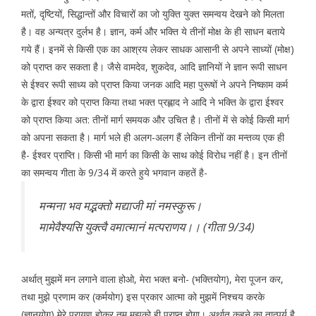
मतों, दृष्टियों, सिद्धान्तों और विचारों का जो युक्ति युक्त समन्वय देखने को मिलता
है। वह अन्यत्र दुर्लभ है। ज्ञान, कर्म और भक्ति ये तीनों मोक्ष के ही साधन बताये
गये हैं। इनमें से किसी एक का आश्रय लेकर साधक आसानी से अपने साध्यों (मोक्ष)
को प्राप्त कर सकता है। जैसे वामदेव, शुकदेव, आदि ज्ञानियों ने ज्ञान रूपी साधन
से ईश्वर रूपी साध्य को प्राप्त किया जनक आदि महा पुरूषों ने अपने निष्काम कर्म
के द्वारा ईश्वर को प्राप्त किया तथा भक्त प्रह्लाद ने आदि ने भक्ति के द्वारा ईश्वर
को प्राप्त किया अत: तीनों मार्ग समयक और उचित है। तीनों में से कोई किसी मार्ग
को अपना सकता है। मार्ग भले ही अलग-अलग हैं लेकिन तीनों का मन्तव्य एक ही
है- ईश्वर प्राप्ति। किसी भी मार्ग का किसी के साथ कोई विरोध नहीं है। इन तीनों
का समन्वय गीता के 9/34 में करते हुये भगवान कहतें है-
मन्मना भव मद्भक्तो मद्याजी मां नमस्कुरू।
मामेवैश्यसि युक्त्वै वमात्मानं मत्पराणय।। (गीता 9/34)
अर्थात् मुझमें मन लगाने वाला होओ, मेरा भक्त बनो- (भक्तियोग), मेरा पूजन कर,
तथा मुझे प्रणाम कर (कर्मयोग) इस प्रकार आत्मा को मुझमें निश्चय करके
(ज्ञानयोग) मेरे परायण होकर तुम मुझको ही प्राप्त होगा। अर्थात् कहने का तात्पर्य है