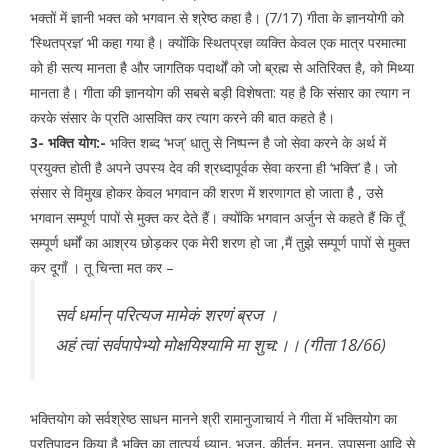
भक्तों में ज्ञानी भक्त को भगवान से श्रेष्ठ कहा है। (7/17) गीता के ज्ञानयोगी को
‘स्थितप्रज्ञ’ भी कहा गया है। क्योंकि स्थितप्रज्ञ व्यक्ति केवल एक मात्र परमात्मा
को ही सत्य मानता है और जागतिक पदार्थों को जो ब्रह्म से अतिरिक्त है, को मिथ्या
मानता है। गीता की ज्ञानयोग की सबसे बड़ी विशेषता: यह है कि संसार का त्याग न
करके संसार के प्रति आसक्ति कर त्याग करने की बात कहते है।
3- भक्ति योग:-
भक्ति शब्द ‘भज्’ धातु से निष्पन्न है जो सेवा करने के अर्थ में
प्रयुक्त होती है अपने उपस्य देव की श्रध्दापूर्वक सेवा करना ही ‘भक्ति’ है। जो
संसार से विमुख होकर केवल भगवान की शरण में शरणागत हो जाता है , उसे
भगवान सम्पूर्ण पापों से मुक्त कर देते हैं। क्योंकि भगवान अर्जुन से कहते हैं कि तूँ
सम्पूर्ण धर्मों का आश्रय छोड़कर एक मेरी शरण हो जा ,मैं तुझे सम्पूर्ण पापों से मुक्त
कर दूगाँ । तू चिन्ता मत कर –
सर्व धर्मान् परित्यज मामेकं शरणं ब्रज ।
अहं त्वां सर्वपापेभ्यो मोक्षयिश्यामि मा शुच:।। (गीता 18/66)
भक्तियोग को सर्वश्रेष्ठ साधन मानने श्री रामानुजाचार्य ने गीता में भक्तियोग का
प्रतिपादन किया है भक्ति का तात्पर्य ध्यान, भजन, कीर्तन, मनन, उपासना आदि से