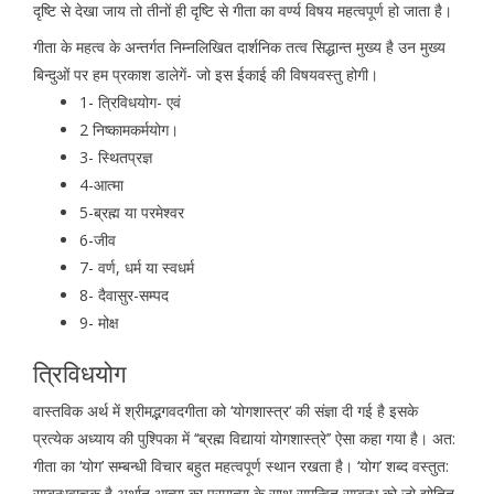
दृष्टि से देखा जाय तो तीनों ही दृष्टि से गीता का वर्ण्य विषय महत्वपूर्ण हो जाता है।
गीता के महत्व के अन्तर्गत निम्नलिखित दार्शनिक तत्व सिद्धान्त मुख्य है उन मुख्य
बिन्दुओं पर हम प्रकाश डालेगें- जो इस ईकाई की विषयवस्तु होगी।
1- त्रिविधयोग- एवं
2 निष्कामकर्मयोग।
3- स्थितप्रज्ञ
4-आत्मा
5-ब्रह्म या परमेश्वर
6-जीव
7- वर्ण, धर्म या स्वधर्म
8- दैवासुर-सम्पद
9- मोक्ष
त्रिविधयोग
वास्तविक अर्थ में श्रीमद्भगवदगीता को ‘योगशास्त्र‘ की संज्ञा दी गई है इसके
प्रत्येक अध्याय की पुश्पिका में ‘‘ब्रह्म विद्यायां योगशास्त्रे’’ ऐसा कहा गया है। अत:
गीता का ‘योग’ सम्बन्धी विचार बहुत महत्वपूर्ण स्थान रखता है। ‘योग’ शब्द वस्तुत:
सम्बन्धवाचक है अर्थात आत्मा का परमात्मा के साथ समन्वित सम्बन्ध को जो द्योतित