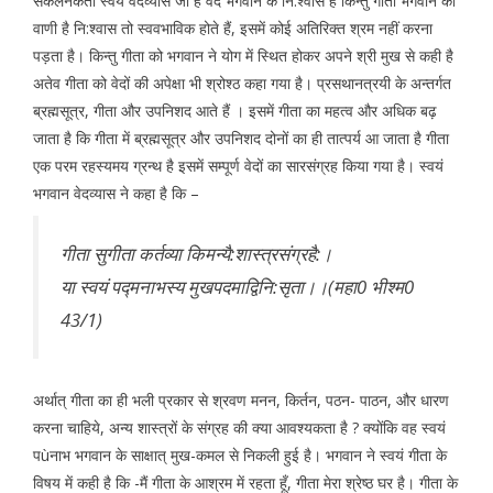
संकलनकर्ता स्वयं वेदव्यास जी हैं वेद भगवान के नि:श्वास हैं किन्तु गीता भगवान की
वाणी है नि:श्वास तो स्ववभाविक होते हैं, इसमें कोई अतिरिक्त श्रम नहीं करना
पड़ता है। किन्तु गीता को भगवान ने योग में स्थित होकर अपने श्री मुख से कही है
अतेव गीता को वेदों की अपेक्षा भी श्रोश्ठ कहा गया है। प्रसथानत्रयी के अन्तर्गत
ब्रह्मसूत्र, गीता और उपनिशद आते हैं । इसमें गीता का महत्व और अधिक बढ़
जाता है कि गीता में ब्रह्मसूत्र और उपनिशद दोनों का ही तात्पर्य आ जाता है गीता
एक परम रहस्यमय ग्रन्थ है इसमें सम्पूर्ण वेदों का सारसंग्रह किया गया है। स्वयं
भगवान वेदव्यास ने कहा है कि –
गीता सुगीता कर्तव्या किमन्यै:शास्त्रसंग्रहै:।
या स्वयं पद्मनाभस्य मुखपदमाद्विनि:सृता।।(महा0 भीश्म0
43/1)
अर्थात् गीता का ही भली प्रकार से श्रवण मनन, किर्तन, पठन- पाठन, और धारण
करना चाहिये, अन्य शास्त्रों के संग्रह की क्या आवश्यकता है ? क्योंकि वह स्वयं
पùनाभ भगवान के साक्षात् मुख-कमल से निकली हुई है। भगवान ने स्वयं गीता के
विषय में कही है कि -मैं गीता के आश्रम में रहता हूँ, गीता मेरा श्रेष्ठ घर है। गीता के