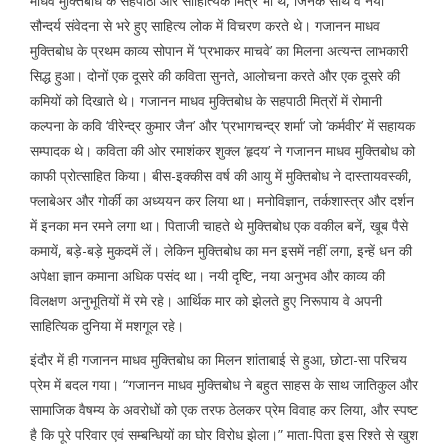
माधव मुक्तिबोध के सहपाठी और साहित्यिक मित्र भी थे, जिनके साथ वे नयी
सौन्दर्य संवेदना से भरे हुए साहित्य लोक में विचरण करते थे। गजानन माधव
मुक्तिबोध के प्रथम काव्य सोपान में ‘प्रभाकर माचवे’ का मिलना अत्यन्त लाभकारी
सिद्ध हुआ। दोनों एक दूसरे की कविता सुनते, आलोचना करते और एक दूसरे की
कमियों को दिखाते थे। गजानन माधव मुक्तिबोध के सहपाठी मित्रों में रोमानी
कल्पना के कवि ‘वीरेन्द्र कुमार जैन’ और ‘प्रभागचन्द्र शर्मा’ जो ‘कर्मवीर’ में सहायक
सम्पादक थे। कविता की ओर रमाशंकर शुक्ल ‘हृदय’ ने गजानन माधव मुक्तिबोध को
काफी प्रोत्साहित किया। बीस-इक्कीस वर्ष की आयु में मुक्तिबोध ने दास्तायवस्की,
फ्लाबेअर और गोर्की का अध्ययन कर लिया था। मनोविज्ञान, तर्कशास्त्र और दर्शन
में इनका मन रमने लगा था। पिताजी चाहते थे मुक्तिबोध एक वकील बनें, खूब पैसे
कमायें, बड़े-बड़े मुकदमें लें। लेकिन मुक्तिबोध का मन इसमें नहीं लगा, इन्हें धन की
अपेक्षा ज्ञान कमाना अधिक पसंद था। नयी दृष्टि, नया अनुभव और काव्य की
विलक्षण अनुभूतियों में रमे रहे। आर्थिक मार को झेलते हुए निरूपाय वे अपनी
साहित्यिक दुनिया में मशगूल रहे।
इंदौर में ही गजानन माधव मुक्तिबोध का मिलन शांताबाई से हुआ, छोटा-सा परिचय
प्रेम में बदल गया। “गजानन माधव मुक्तिबोध ने बहुत साहस के साथ जातिकुल और
सामाजिक वैषम्य के अवरोधों को एक तरफ ठेलकर प्रेम विवाह कर लिया, और स्पष्ट
है कि पूरे परिवार एवं सम्बन्धियों का घोर विरोध झेला।” माता-पिता इस रिश्ते से खुश