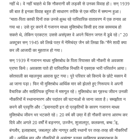
नहीं थे। वे नहीं चाहते थे कि नौकरानी की लड़की से उनका विवाह हो। सन् 1939
की बात है इनका विवाह बहुत ही साधारण तरीके से एक मंदिर में सम्पन्न हुआ।
“माता-पिता काफी दिनों तक उनसे क्षुब्ध रहे पारिवारिक वातावरण में एक तनाव आ
गया था। उसे दूर करने में गजानन माधव मुक्तिबोध किसी हद तक कामयाब हो
सकते थे, लेकिन प्रकटत: उससे असंपृक्त वे अपने चिंतन जगत में डूबे रहे।” 20
अक्टूबर सन् 1945 को लिखे पत्र में नेमिचंद्र जैन को लिखा कि-”मैंने शादी क्या
कर ली आजादी का मुहताज हो गया।
सन् 1939 में गजानन माधव मुक्तिबोध के पिता रियासत की नौकरी से अवकाश
प्राप्त किये। अवकाश पाते ही पारिवारिक स्थिति में एकाएक भारी परिवर्तन आया।
कोतवाली का महलनुमा आवास छूट गया। पूरे परिवार को किराये के छोटे मकान में
आ जाना पड़ा। फिर भी मुक्तिबोध आर्थिक मार को झेलते हुए निरूपाय वे अपनी
वैचारिक और साहित्यिक दुनिया में मशगूल रहे। मुक्तिबोध का गृहस्थ जीवन उनकी
नौकरियों में स्थानान्तरण और पदांतर की घटनाओं से जाना जाता है। समझौता न
करने की प्रवृत्ति और र्इमानदारी इन दो प्रकृतियों के कारण गजानन माधव
मुक्तिबोध जीवन भर भटकते रहे। 20 वर्ष की उम्र में ही नौकरी करना आरम्भ कर
दिये और अगले 20 वर्षों में बड़नगर, उज्जैन, शुजालपुर, कलकत्ता, बम्बर्इ,
बंगलौर, इलाहाबाद, जबलपुर और नागपुर आदि स्थानों पर तरह-तरह की नौकरियाँ
की। आर्थिक मार और नौकरियों से असंतुष्ट इनका व्यक्तित्व ब्रह्मराक्षस के