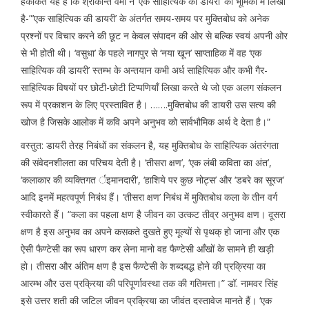
हकीकत यह है कि श्रीकान्त वर्मा ने ‘एक साहित्यिक की डायरी’ की भूमिका में लिखा
है-”’एक साहित्यिक की डायरी’ के अंतर्गत समय-समय पर मुक्तिबोध को अनेक
प्रश्नों पर विचार करने की छूट न केवल संपादन की ओर से बल्कि स्वयं अपनी ओर
से भी होती थी। ‘वसुधा’ के पहले नागपुर से ‘नया खून’ साप्ताहिक में वह ‘एक
साहित्यिक की डायरी’ स्तम्भ के अन्तयान कभी अर्ध साहित्यिक और कभी गैर-
साहित्यिक विषयों पर छोटी-छोटी टिप्पणियाँ लिखा करते थे जो एक अलग संकलन
रूप में प्रकाशन के लिए प्रस्तावित है। …….मुक्तिबोध की डायरी उस सत्य की
खोज है जिसके आलोक में कवि अपने अनुभव को सार्वभौमिक अर्थ दे देता है।”
वस्तुत: डायरी तेरह निबंधों का संकलन है, यह मुक्तिबोध के साहित्यिक अंतरंगता
की संवेदनशीलता का परिचय देती है। ‘तीसरा क्षण’, ‘एक लंबी कविता का अंत’,
‘कलाकार की व्यक्तिगत र्इमानदारी’, ‘हाशिये पर कुछ नोट्स’ और ‘डबरे का सूरज’
आदि इनमें महत्वपूर्ण निबंध हैं। ‘तीसरा क्षण’ निबंध में मुक्तिबोध कला के तीन वर्ग
स्वीकारते हैं। “कला का पहला क्षण है जीवन का उत्कट तीव्र अनुभव क्षण। दूसरा
क्षण है इस अनुभव का अपने कसकते दुखते हुए मूल्यों से पृथक् हो जाना और एक
ऐसी फैण्टेसी का रूप धारण कर लेना मानो वह फैण्टेसी आँखों के सामने ही खड़ी
हो। तीसरा और अंतिम क्षण है इस फैण्टेसी के शब्दबद्ध होने की प्रक्रिया का
आरम्भ और उस प्रक्रिया की परिपूर्णावस्था तक की गतिमत्ता।” डॉ. नामवर सिंह
इसे उत्तर शती की जटिल जीवन प्रक्रिया का जीवंत दस्तावेज मानते हैं। ‘एक