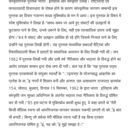
संस्कृतिपरक पुस्तक ‘भारत : इतिहास और संस्कृति’ लिखा। राष्ट्रवादी एवं
मानवतावादी विचारधारा के पोषक होने के कारण सांस्कृतिक जागरण सम्बन्धी इस
पुस्तक का विचार गजानन माधव मुक्तिबोध के मन में आया। इस पुस्तक के विषय में
रमेश मुक्तिबोध ने लिखा है-”समय-समय पर आये हुए संकटों की उलझनों से
छुटकारा पाने के लिए, उनसे उबरने के लिए, यही एक तात्कालिक उपाय उन्हें सूझा
होगा।”84 ये संकट और उलझन आर्थिक ही रहे होंगे जिससे निजात पाने के लिए
उन्होंने यह पुस्तक लिखी होगी। यह पुस्तक माध्यमिक कक्षाओं मैट्रिक और
विश्वविद्यालयी शिक्षा में छात्रों के सामाजिक अध्ययन के लिए लिखी गयी थी। सन्
1962 में पुस्तक लिखी गयी और उसी वर्ष ‘नैतिकता और भद्रता’ के विरुद्ध होने का
आरोप लगाकर शासन द्वारा रोक लगा दी गयी। बात यह है कि “यह पुस्तक पाठ्य
पुस्तक प्रकाशकों के संयुक्त स्वार्थों के “ाड्यन्त्र के योजनाबद्ध आक्रोश का
प्रदेश के कर्इ नगरों में शिकार बनी और अन्तत: एक असाधारण राजपत्र क्रमांक
154, भोपाल, बुधवार, दिनांक 19 सितम्बर, 1962 के द्वारा भारत : इतिहास और
संस्कृति जन सुरक्षा अधिनियम के अंतर्गत भद्रता तथा नैतिकता के विरुद्ध घोषित
कर दी गयी।”85 इस घटना से मुक्तिबोध काफी क्षुब्ध हुए, वे कहा करते थे “मेरी
किसी मौलिक रचना को आपत्तिजनक मानकर सरकार पाबन्दी लागती तो कोर्इ बात
भी बनती। किन्तु जो सर्वथा मेरी मौलिक रचना नहीं है वह किस प्रकार
आपत्तिजनक घोषित हुर्इ, यह कोर्इ मुझे समझा दे।”