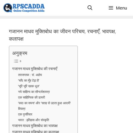
Skip
Menu
to
content
गजानन माधव मुक्तिबोध का जीवन परिचय, रचनाएँ, भावपक्ष,
कलापक्ष
अनुक्रम
गजानन माधव मुक्तिबोध की रचनाएँ
तारसप्तक : सं. अज्ञेय
‘चाँद का मुँह टेढ़ा है’
‘भूरि भूरि खाक धूल’
नये साहित्य का सौन्दर्यशास्त्र
एक साहित्यिक की डायरी
‘काठ का सपना’ और ‘सतह से उठता हुआ आदमी’
विपात्र
एक पुनर्विचार
भारत : इतिहास और संस्कृति
गजानन माधव मुक्तिबोध का भावपक्ष
गजानन माधव मुक्तिबोध का कलापक्ष