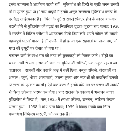
इनके उपन्यास वे आजीवन पढ़ती रहीं। मुक्तिबोध को हिन्दी के प्रति लगन उनकी
माँ से प्राप्त हुआ था।” चार भाइयों में इनके अनुज शरच्चन्द मुक्तिबोध मराठी के
प्रसिद्ध साहित्यकार हैं। “पिता के पुलिस सब-इंस्पेक्टर होने के कारण बार-बार
बदली होने से मुक्तिबोध की पढ़ाई का सिलसिला टूटता-जुड़ता रहा; फलत: 1930
में उज्जैन में मिडिल परीक्षा में असफलता मिली जिसे कवि अपने जीवन की ‘पहली
महत्वपूर्ण घटना’ मानता है।” उज्जैन में ही इनका एक सहपाठी था शान्ताराम, जो
गश्त की ड्यूटी पर तैनात हो गया था।
गजानन उसी के साथ रात को शहर की घुमक्कड़ी को निकल जाते। बीड़ी का
चस्का तभी से लगा। रात को सन्नाटा, पुलिस की सीटियाँ, एक अकूत रहस्य का
वातावरण। सामन्ती और उसकी आड़ में कहीं छिपा, बन्दूक सँभाले, गोराशाही का
आतंक। जुर्मों, भीषण अत्याचारों, जघन्य कृत्यों और सजाओं की कहानियाँ उनकी
जिज्ञासा को प्रकट करती। ऐसे वातावरण ने इनके कोरे मन पर प्रश्न की लकीरों
से चित्र उकेरना आरम्भ कर दिया। ‘तार सप्तक’ के वक्तव्य में ‘गजानन माधव
मुक्तिबोध’ ने लिखा है, “सन् 1935 में (माधव कॉलेज, उज्जैन) साहित्य-लेखन
आरम्भ हुआ। 1938 में बी.ए. पास किया; 1939 में विवाह उसके बाद निम्न
मध्यवर्गीय निष्क्रिय मास्टरी, जो अब तक है।”