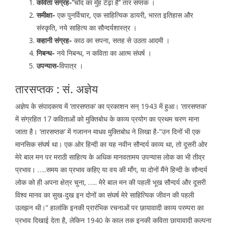
कविता संग्रह-
’’चाँद का मुँह टेढ़ा हैं’’ तार सप्तक ।
समीक्षा-
एक पुनर्विचार, एक साहित्यिक डायरी, भारत इतिहास और
संस्कृति, नये साहित्य का सौन्दर्यशास्त्र ।
कहानी संग्रह-
काठ का सपना, सतह से उठता आदमी ।
निबन्ध-
नये निबन्ध, न कविता का आत्म संघर्ष ।
उपन्यास-
विपात्र ।
तारसप्तक : सं. अज्ञेय
अज्ञेय के संपादकत्व में ‘तारसप्तक’ का प्रकाशन सन् 1943 में हुआ। ‘तारसप्तक’
में संग्रहित 17 कविताओं को मुक्तिबोध के काव्य प्रयोग का प्रथम चरण माना
जाता है। ‘तारसप्तक’ में गजानन माधव मुक्तिबोध ने लिखा है-”उन दिनों भी एक
मानसिक संघर्ष था। एक ओर हिन्दी का यह नवीन सौन्दर्य काव्य था, तो दूसरी ओर
मेरे बाल मन पर मराठी साहित्य के अधिक मानवतामय उपन्यास लोक का भी तीव्र
प्रभाव। …..समय का प्रभाव कहिए या वय की माँग, या दोनों मैंने हिन्दी के सौन्दर्य
लोक को ही अपना क्षेत्र चुना, ….. मेरे बाल मन की पहली भूख सौन्दर्य और दूसरी
विश्व मानव का सुख-दुख इन दोनों का संघर्ष मेरे साहित्यिक जीवन की पहली
उलझन थी।” हालांकि इनकी प्रारंभिक रचनाओं पर छायावादी काव्य परम्परा का
प्रभाव दिखाई देता है, लेकिन 1940 के काल तक इनकी कविता छायावादी कल्पना