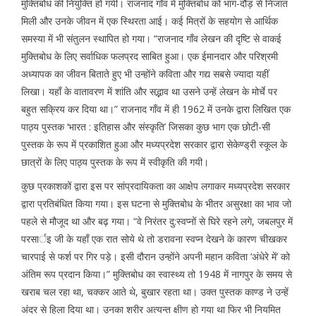
मुक्तिबोध की नियुक्ति हो गयी। राजनाद गाँव में मुक्तिबोध को भाग-दौड़ से निजात
मिली और उनके जीवन में एक स्थिरता आई। कई मित्रों के सहयोग से आर्थिक
समस्या में भी संतुलन स्थापित हो गया। “राजनाद गाँव लेखन की दृष्टि से वाकई
मुक्तिबोध के लिए सर्वाधिक फलप्रद साबित हुआ। एक ईमानदार और परिश्रमी
अध्यापक का जीवन बिताते हुए भी उन्होंने कविता और गद्य सबसे ज्यादा यहीं
लिखा। यहाँ के वातावरण में शांति और सद्भाव था उसने उन्हें लेखन के मोर्चे पर
बहुत सक्रिय कर दिया था।” राजनाद गाँव में ही 1962 में उनके द्वारा लिखित एक
पाठ्य पुस्तक ‘भारत : इतिहास और संस्कृति’ जिसका कुछ भाग एक छोटी-सी
पुस्तक के रूप में प्रकाशित हुआ और मध्यप्रदेश सरकार द्वारा सेकेण्ड्री स्कूल के
छात्रों के लिए पाठ्य पुस्तक के रूप में स्वीकृति की गयी।
कुछ प्रकाशकों द्वारा इस पर सांप्रदायिकता का आक्षेप लगाकर मध्यप्रदेश सरकार
द्वारा प्रतिबंधित किया गया। इस घटना से मुक्तिबोध के भीतर असुरक्षा का भाव जो
पहले से मौजूद था और बढ़ गया। “वे निरंतर दु:स्वप्नों से घिरे रहने लगे, जबलपुर में
परसार्इ जी के यहाँ एक रात सोये थे तो डरावना स्वप्न देखने के कारण चीखकर
चारपाई से फर्श पर गिर पड़े। इसी दौरान उन्होंने अपनी महान कविता ‘अंधेरे में’ को
अंतिम रूप प्रदान किया।” मुक्तिबोध का स्वास्थ्य तो 1948 में नागपुर के समय से
खराब चल रहा था, चक्कर आते थे, बुखार रहता था। उक्त पुस्तक काण्ड ने उन्हें
अंदर से हिला दिया था। उनका शरीर अत्यन्त क्षीण हो गया था फिर भी नियमित