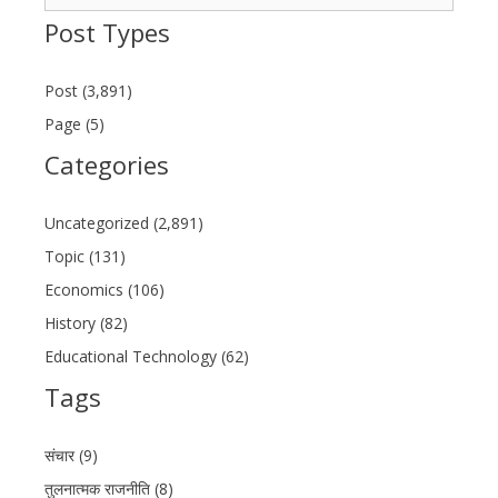
for:
Post Types
Post (3,891)
Page (5)
Categories
Uncategorized (2,891)
Topic (131)
Economics (106)
History (82)
Educational Technology (62)
Tags
संचार (9)
तुलनात्मक राजनीति (8)