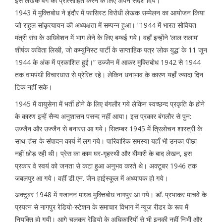
इस लेखक वर्ग को प्रोत्साहित करने के लिए अपने संदेश दिये।
1943 में मुक्तिबोध ने इंदौर में फासिस्ट विरोधी लेखक सम्मेलन का आयोजन किया
जो राहुल सांकृत्यायन की अध्यक्षता में सम्पन्न हुआ। “1944 में भारत सोवियत
मंत्री संघ के अधिवेशन में भाग लेने के लिए बम्बई गये। वहाँ इन्होंने ‘लाल सलाम’
शीर्षक कविता लिखी, जो कम्युनिस्ट पार्टी के साप्ताहिक पत्र ‘लोक युद्ध’ के 11 जून
1944 के अंक में प्रकाशित हुई।” उज्जैन में आकर मुक्तिबोध 1942 से 1944
तक वामपंथी विचारधारा से प्रेरित रहे। लेकिन धनाभाव के कारण यहाँ ज्यादा दिन
टिक नहीं सके।
1945 में वायुसेना में भर्ती होने के लिए बंगलौर गये लेकिन स्वच्छन्द प्रकृति के होने
के कारण इन्हें सैन्य अनुशासन पसन्द नहीं आया। इस प्रकार बंगलौर से पुन:
उज्जैन और उज्जैन से बनारस आ गये। सितम्बर 1945 में त्रिलोचन शास्त्री के
साथ ‘हंस’ के संपादन कार्य में लग गये। पारिवारिक समस्या यहाँ भी उनका पीछा
नहीं छोड़ रही थी। प्रेस का काम घर-गृहस्थी और बीमारी के बाद लेखन, इस
प्रकार वे स्वयं को जनता से कटा हुआ अनुभव करते थे। अक्टूबर 1946 तक
जबलपुर आ गये। वहीं डी.एन. जैन हाईस्कूल में अध्यापक हो गये।
अक्टूबर 1948 में गजानन माधव मुक्तिबोध नागपुर आ गये। डॉ. प्रभाकर माचवे के
प्रयत्न से नागपुर रेडियो-स्टेशन के समाचार विभाग में न्यूज रीडर के रूप में
नियुक्ति हो गयी। आगे चलकर रेडियो के अधिकारियों से भी इनकी नहीं निभी और