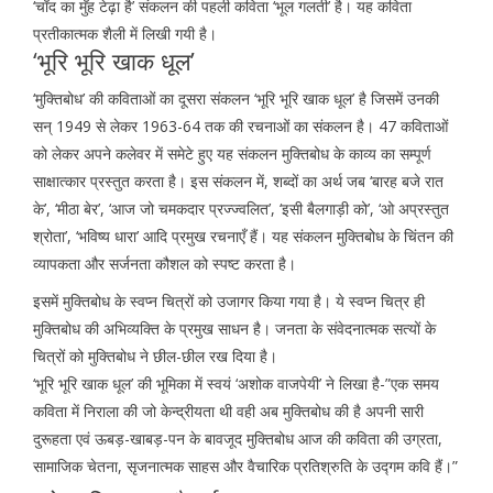
‘चाँद का मुँह टेढ़ा है’ संकलन की पहली कविता ‘भूल गलती’ है। यह कविता
प्रतीकात्मक शैली में लिखी गयी है।
‘भूरि भूरि खाक धूल’
‘मुक्तिबोध’ की कविताओं का दूसरा संकलन ‘भूरि भूरि खाक धूल’ है जिसमें उनकी
सन् 1949 से लेकर 1963-64 तक की रचनाओं का संकलन है। 47 कविताओं
को लेकर अपने कलेवर में समेटे हुए यह संकलन मुक्तिबोध के काव्य का सम्पूर्ण
साक्षात्कार प्रस्तुत करता है। इस संकलन में, शब्दों का अर्थ जब ‘बारह बजे रात
के’, ‘मीठा बेर’, ‘आज जो चमकदार प्रज्ज्वलित’, ‘इसी बैलगाड़ी को’, ‘ओ अप्रस्तुत
श्रोता’, ‘भविष्य धारा’ आदि प्रमुख रचनाएँ हैं। यह संकलन मुक्तिबोध के चिंतन की
व्यापकता और सर्जनता कौशल को स्पष्ट करता है।
इसमें मुक्तिबोध के स्वप्न चित्रों को उजागर किया गया है। ये स्वप्न चित्र ही
मुक्तिबोध की अभिव्यक्ति के प्रमुख साधन है। जनता के संवेदनात्मक सत्यों के
चित्रों को मुक्तिबोध ने छील-छील रख दिया है।
‘भूरि भूरि खाक धूल’ की भूमिका में स्वयं ‘अशोक वाजपेयी’ ने लिखा है-”एक समय
कविता में निराला की जो केन्द्रीयता थी वही अब मुक्तिबोध की है अपनी सारी
दुरूहता एवं ऊबड़-खाबड़-पन के बावजूद मुक्तिबोध आज की कविता की उग्रता,
सामाजिक चेतना, सृजनात्मक साहस और वैचारिक प्रतिश्रुति के उद्गम कवि हैं।”