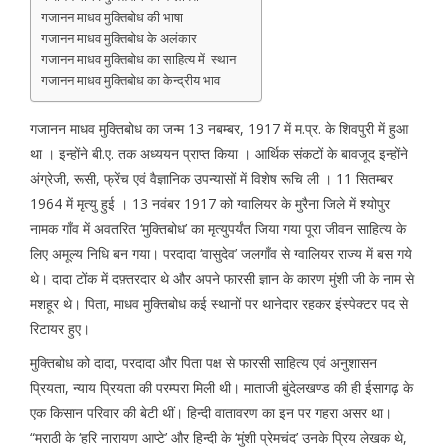
गजानन माधव मुक्तिबोध की भाषा
गजानन माधव मुक्तिबोध के अलंकार
गजानन माधव मुक्तिबोध का साहित्य में स्थान
गजानन माधव मुक्तिबोध का केन्द्रीय भाव
गजानन माधव मुक्तिबोध का जन्म 13 नबम्बर, 1917 में म.प्र. के शिवपुरी में हुआ
था । इन्होंने बी.ए. तक अध्ययन प्राप्त किया । आर्थिक संकटों के बावजूद इन्होंने
अंग्रेजी, रूसी, फ्रेंच एवं वैज्ञानिक उपन्यासों में विशेष रूचि ली । 11 सितम्बर
1964 में मृत्यु हुई । 13 नवंबर 1917 को ग्वालियर के मुरैना जिले में श्योपुर
नामक गाँव में अवतरित ‘मुक्तिबोध’ का मृत्युपर्यंत जिया गया पूरा जीवन साहित्य के
लिए अमूल्य निधि बन गया। परदादा ‘वासुदेव’ जलगाँव से ग्वालियर राज्य में बस गये
थे। दादा टोंक में दफ़्तरदार थे और अपने फारसी ज्ञान के कारण मुंशी जी के नाम से
मशहूर थे। पिता, माधव मुक्तिबोध कई स्थानों पर थानेदार रहकर इंस्पेक्टर पद से
रिटायर हुए।
मुक्तिबोध को दादा, परदादा और पिता पक्ष से फारसी साहित्य एवं अनुशासन
प्रियता, न्याय प्रियता की परम्परा मिली थी। माताजी बुंदेलखण्ड की ही ईसागढ़ के
एक किसान परिवार की बेटी थीं। हिन्दी वातावरण का इन पर गहरा असर था।
“मराठी के ‘हरि नारायण आप्टे’ और हिन्दी के ‘मुंशी प्रेमचंद’ उनके प्रिय लेखक थे,