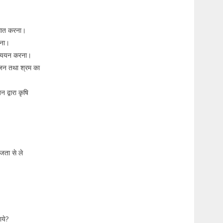
्ञात करना।
रना।
 अध्ययन करना।
ोजन तथा श्रम का
द्वारा कृषि
।
जता से ले
?
जाये?