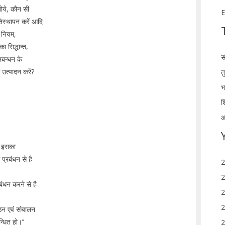
ोये, कौन सी
E
िस्थापन करें आदि
े नियम,
ा सिद्धान्त,
स
्रबन्धन के
 उत्पादन करें?
त
भ
श
आ
ै। इसका
 प्रबंधन से है
2
2
रबंधन करने से है
2
2
गठन एवं संचालन
न्धित हो।’’
2