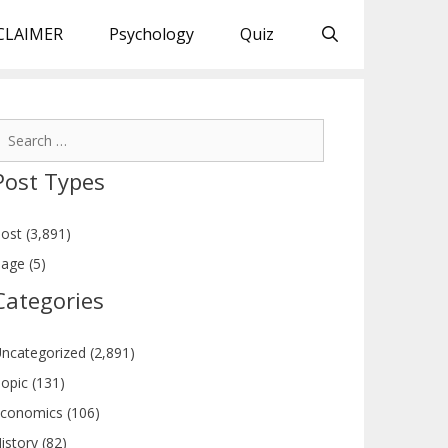
CLAIMER
Psychology
Quiz
earch
or:
Post Types
ost (3,891)
age (5)
Categories
ncategorized (2,891)
opic (131)
conomics (106)
istory (82)