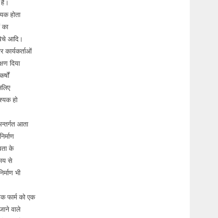
 है।
हायक होता
ं का
 बेचे आदि।
र कार्यकर्ताओं
क्षण दिया
्षों
सलिए
वश्यक हो
अन्तर्गत आता
निर्माण
यता के
मय से
र्माण भी
येक फार्म को एक
जाने वाले