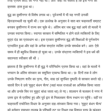
तरह प्रथम कोटि का नगर नही था। अतः कहा जा सकता है कि इस नगर का
क्रमशः हास हुआ था।
बुद्ध का कुशीनगर से विशेष लगाव था। पुर्वजन्मों में भी यह नगरी उनकी
क्रिडास्थली रह चुकी थी। एक उल्लेख के अनुसार वे सात बार चक्रवर्ती सम्राट
बनकर कुशीनगर में राज्य कर चुके थे। अंतिम बार जब बुद्ध यहां आये तो मल्लों ने
उनका स्वागत किया। स्वागत सत्कार में सम्मिलित न होने वाले व्यक्तियों के लिए
मुद्रा दंड का प्रावधान था। इस प्रकार कुशीनगर बुद्ध की शिक्षाओं से पूर्णरूपेण
प्रभावित हुआ और वहां के अनेक सभ्रांत व्यक्ति उनके समर्थक बने। अतः ऐसे
समय में ही बहुविध विकास हो चुका था। उनके संभ्रान्त व्यक्तियों ने इस धर्म की
सदस्यता स्वीकार की थी ।
ज्ञातव्य है कि कुशीनगर में ही बुद्ध ने परिनिर्वाण प्राप्त किया था। वहां के मल्लों ने
भगवान के अंतिम संस्कार का समुचित प्रबन्ध किया था। छः दिनों तक वे लोग
उनके निष्प्राण शरीर का नृत्य, गीत, वाद्य एवं सुगंधित पुष्पादि से सत्कार करते रहे।
सातवें दिन वे उसे ‘मुकूट बंधन चैत्य’ (जहां मल्ल राजाओं का अभिषेक किया जाता
था और उनके सिर पर मुकूट बांधा जाता था) ले गए। शालवन से चलकर वे नगर में
उत्तर द्वार से प्रविष्ट हुए और पूर्व द्वार से निकलकर चैत्य स्थान पर पहुँचे। वहीं पर
चक्रवर्ती राचोजित विधार के अनुसार दाह-संस्कार किया गया। ‘मुकूट बंधन चैत्य’
को वर्तमान रामाभार तालाब के पश्चिमी तट पर स्थित एक विशाल स्तूप के खंडहर