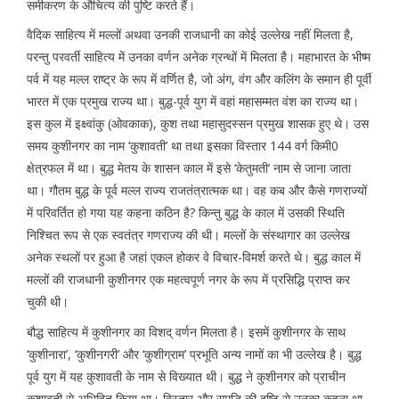
समीकरण के औचित्य की पुष्टि करते हैं।
वैदिक साहित्य में मल्लों अथवा उनकी राजधानी का कोई उल्लेख नहीं मिलता है,
परन्तु परवर्ती साहित्य में उनका वर्णन अनेक ग्रन्थों में मिलता है। महाभारत के भीष्म
पर्व में यह मल्ल राष्ट्र के रूप में वर्णित है, जो अंग, वंग और कलिंग के समान ही पूर्वी
भारत में एक प्रमुख राज्य था। बुद्ध-पूर्व युग में वहां महासम्मत वंश का राज्य था।
इस कुल में इक्ष्वांकु (ओवकाक), कुश तथा महासुदस्सन प्रमुख शासक हुए थे। उस
समय कुशीनगर का नाम ‘कुशावती’ था तथा इसका विस्तार 144 वर्ग किमी0
क्षेत्रफल में था। बुद्ध मेतय के शासन काल में इसे ‘केतुमती’ नाम से जाना जाता
था। गौतम बुद्ध के पूर्व मल्ल राज्य राजतंत्रात्मक था। वह कब और कैसे गणराज्यों
में परिवर्तित हो गया यह कहना कठिन है? किन्तु बुद्ध के काल में उसकी स्थिति
निश्चित रूप से एक स्वतंत्र गणराज्य की थी। मल्लों के संस्थागार का उल्लेख
अनेक स्थलों पर हुआ है जहां एकल होकर वे विचार-विमर्श करते थे। बुद्ध काल में
मल्लों की राजधानी कुशीनगर एक महत्वपूर्ण नगर के रूप में प्रसिद्धि प्राप्त कर
चुकी थी।
बौद्ध साहित्य में कुशीनगर का विशद् वर्णन मिलता है। इसमें कुशीनगर के साथ
‘कुशीनारा’, ‘कुशीनगरी’ और ‘कुशीग्राम’ प्रभूति अन्य नामों का भी उल्लेख है। बुद्ध
पूर्व युग में यह कुशावती के नाम से विख्यात थी। बुद्ध ने कुशीनगर को प्राचीन
कुशावती से अभिहित किया था। विस्तार और समृद्धि की दृष्टि से उनका कहना था