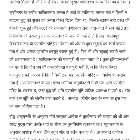
उल्लेख मिलता है जो रीज डेविड्स के मतानुसार अधीनस्थ कर्मचारियों का वर्ग था ।
कुशीनगर के करीब फाजिलनगर कस्बा है जहां के ‘छठियांव’ नामक गांव में किसी ने
महात्मा बुद्ध को सुअर का कच्चा गोस्त खिला दिया था, जिसके कारण उन्हे दस्त की
बीमारी शुरू हुई और मल्लों की राजधानी कुशीनगर तक जाते-जाते वे सन् 483 ई०
में निर्वाण को प्राप्त हुए। फाजिलनगर में आज भी कई टीले है जहां गोरखपुर
विश्वविद्यालय के प्राचीन इतिहास विभाग की ओर से कुछ खुदाई का कार्य कराया
गया है और अनेक प्राचीन वस्तुएं प्राप्त हुई हैं। फिर भी और खुदाई कराये जाने
की आवश्यकता है। फाजिलनगर को पावापुरी भी कहा जाता है। कुछ इतिहासकारों
का मत है कि जैन धर्म की वास्तविकता पावापुरी यही है, न कि बिहार स्थित
पावापुरी। यही कारण है कि जैनियों द्वारा यहां पर जैन मंदिर का निर्माण भी कराया
गया है। फाजिलनगर के पास ग्राम जोगियां जनूबीपट्टी में भी एक अति प्राचीन
मंदिर के अवशेष है, जहां बुद्ध की अति प्राचीन मूर्ति खंडित अवस्था में पड़ी है। गांव
वाले इस मूर्ति को जोगीर बाबा कहते हैं। संभवतः जोगीर बाबा के नाम पर इस गांव
का नाम जोगिया पडा है।
बौद्ध अनुश्रुति के अनुसार मौर्य सम्राट अशोक ने कुशीनगर की यात्रा की थी और
लाख मुद्रा व्यय करके यहां के चैत्य का पुननिर्माण करवाया था। युवानच्वांग के
अनुसार अशोक ने यहां तीन स्तूप और दो स्तंभ बनवाए थे। तत्पश्चात् कनिष्क
(120 ई०) ने कुशीनगर में कई विहारों का निर्माण करवाया। गुप्तकाल में यहां अनेक