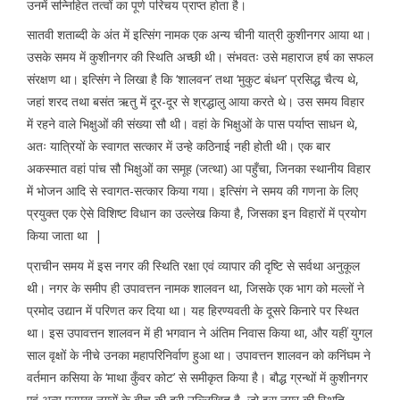
उनमें सन्निहित तत्वों का पूर्ण परिचय प्राप्त होता है।
सातवी शताब्दी के अंत में इत्सिंग नामक एक अन्य चीनी यात्री कुशीनगर आया था।
उसके समय में कुशीनगर की स्थिति अच्छी थी। संभवतः उसे महाराज हर्ष का सफल
संरक्षण था। इत्सिंग ने लिखा है कि ‘शालवन’ तथा ‘मुकुट बंधन’ प्रसिद्ध चैत्य थे,
जहां शरद तथा बसंत ऋतु में दूर-दूर से श्रद्धालु आया करते थे। उस समय विहार
में रहने वाले भिक्षुओं की संख्या सौ थी। वहां के भिक्षुओं के पास पर्याप्त साधन थे,
अतः यात्रियों के स्वागत सत्कार में उन्हे कठिनाई नही होती थी। एक बार
अकस्मात वहां पांच सौ भिक्षुओं का समूह (जत्था) आ पहुँचा, जिनका स्थानीय विहार
में भोजन आदि से स्वागत-सत्कार किया गया। इत्सिंग ने समय की गणना के लिए
प्रयुक्त एक ऐसे विशिष्ट विधान का उल्लेख किया है, जिसका इन विहारों में प्रयोग
किया जाता था |
प्राचीन समय में इस नगर की स्थिति रक्षा एवं व्यापार की दृष्टि से सर्वथा अनुकूल
थी। नगर के समीप ही उपावत्तन नामक शालवन था, जिसके एक भाग को मल्लों ने
प्रमोद उद्यान में परिणत कर दिया था। यह हिरण्यवती के दूसरे किनारे पर स्थित
था। इस उपावत्तन शालवन में ही भगवान ने अंतिम निवास किया था, और यहीं युगल
साल वृक्षों के नीचे उनका महापरिनिर्वाण हुआ था। उपावत्तन शालवन को कनिंघम ने
वर्तमान कसिया के ‘माथा कुँवर कोट’ से समीकृत किया है। बौद्ध ग्रन्थों में कुशीनगर
एवं अन्य प्रमुख नगरों के बीच की दूरी उल्लिखित है, जो इस नगर की स्थिति