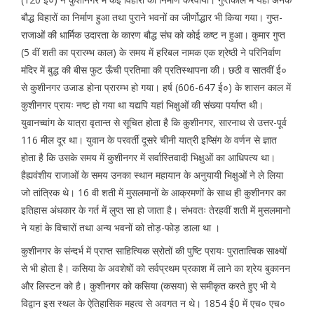
बौद्ध विहारों का निर्माण हुआ तथा पुराने भवनों का जीर्णोद्धार भी किया गया। गुप्त-
राजाओं की धार्मिक उदारता के कारण बौद्ध संघ को कोई कष्ट न हुआ। कुमार गुप्त
(5 वीं शती का प्रारम्भ काल) के समय में हरिबल नामक एक श्रेष्ठी ने परिनिर्वाण
मंदिर में बुद्ध की बीस फुट ऊँची प्रतिमाा की प्रतिस्थापना की। छठी व सातवीं ई०
से कुशीनगर उजाड होना प्रारम्भ हो गया। हर्ष (606-647 ई०) के शासन काल में
कुशीनगर प्रायः नष्ट हो गया था यद्यपि यहां भिक्षुओं की संख्या पर्याप्त थी।
युवानच्वांग के यात्रा वृतान्त से सूचित होता है कि कुशीनगर, सारनाथ से उत्तर-पूर्व
116 मील दूर था। युवान के परवर्ती दूसरे चीनी यात्री इप्सिंग के वर्णन से ज्ञात
होता है कि उसके समय में कुशीनगर में सर्वास्तिवादी भिक्षुओं का आधिपत्य था।
हैह्यवंशीय राजाओं के समय उनका स्थान महायान के अनुयायी भिक्षुओं ने ले लिया
जो तांत्रिक थे। 16 वी शती में मुसलमानों के आक्रमणों के साथ ही कुशीनगर का
इतिहास अंधकार के गर्त में लुप्त सा हो जाता है। संभवतः तेरहवीं शती में मुसलमानो
ने यहां के विचारों तथा अन्य भवनों को तोड़-फोड़ डाला था ।
कुशीनगर के संन्दर्भ में प्राप्त साहित्यिक स्रोतों की पुष्टि प्रायः पुरातात्विक साक्ष्यों
से भी होता है। कसिया के अवशेषों को सर्वप्रथम प्रकाश में लाने का श्रेय बुकानन
और लिस्टन को है। कुशीनगर को कसिया (कसया) से समीकृत करते हुए भी ये
विद्वान इस स्थल के ऐतिहासिक महत्व से अवगत न थे। 1854 ई0 में एच० एच०