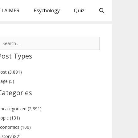
CLAIMER
Psychology
Quiz
earch
or:
Post Types
ost (3,891)
age (5)
Categories
ncategorized (2,891)
opic (131)
conomics (106)
istory (82)