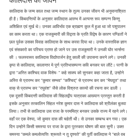
कालिदास का जीवन
कालिदास के जन्म काल तथा जन्म स्थान के तुल्य उनका जीवन भी अनुमानाश्रित
ही है। किंबदन्तियों के अनुसार कालिदास आरम्भ में अत्यन्त रूप सम्पन्न किन्तु
अशिक्षित एवं मूर्ख थे। उनका आविर्भाव एक ब्राह्मण कुल में हुआ था जो पशुपालन
का काम करता था। एक राजकुमारी की विद्वत्ता के प्रति विद्वेष के कारण पण्डितों ने
छल पुर्वक उसका विवाह कालिदास के साथ करवा दिया था। उनके वास्तविक ज्ञान
एवं संसकारो का परिचय प्राप्त हो जाने पर उस राजकुमारी ने उनकी घोर भर्त्सना
की । फलस्वरूप कालिदास विद्योपार्जन हेतु काली की उपासना करने लगे। उनकी
कृपा से कालिदास, कालान्तर मे पूर्ण प्रतिभासम्पन्न कवि बनकर घर लौटे। पत्नी के
द्वारा “अस्ति काश्चिद वाक विशेषः ” कहे साक्य को सुनकर कहा जाता है, उन्होने
अस्ति से प्रारम्भ कर “कुमार सम्भव” “कश्चिद्” से प्रारम्भ कर कर “मेघदूत” तथा
वाक् से प्रारम्भ कर “रघुवंश” जैसे लोक विश्रुत काव्यो की रचना कर डाली ।
एक दूसरी किंबदन्ती कालिदास की सिंहलद्वीप यात्राका आख्यान प्रस्तुत करती है
इसके अनुसार तत्कालिन सिंहल नरेश कुमार दास ने कालिदास को श्रीलंका बुलवा
लिया। तभी से कालिदास उस राजा के परममित्र बनकर उसके राज्य में रहने लगे।
वहाँ पर एक वेश्या, जो कुमार दास की चहेती थी। से उनका सम्बन्ध बन गया। एक
दिन उन्होने किसी समस्या पर राजा के द्वारा पुरस्कार घोषण की बात सुनी। उक्त
समस्या “कमले कमलोव्यत्तिः श्रूयते न तु दृश्यते” की पूर्ती कालिदास ने “बाले वब