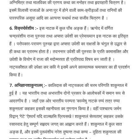
अग्निमित्र तथा मालविका की प्रणय कथा का मनोहर तथा हृदयहारी चित्रण है।
इसमें विलासी राजाओं के अन्तःपुर में होने वाली काम-क्रीड़ाओं तथा रानियों की
पारस्परिक असूया आदि का अत्यन्त यथार्थ तथा सजीव चित्रण है ।
6. विक्रमोर्वशीय :-
इस नाटक में कुल पाँच अङ्क हैं। ऋग्वेद में वर्णित
चन्द्रवंशीय राजा पुरुरवा तथा अप्सरा उर्वशी का प्रेमाख्यान इस नाटक का इतिवृत
हैं । परोपकार-परायण पुरुखा द्वारा अप्सरा उर्वशी का राक्षसों के चंगुल से उद्धार से
ही कथा का प्रारम्भ होता है। तदनन्तर उर्वशी की पुरुरवा के प्रति कामासक्ति और
उर्वशी के वियोग में राजा की मदोन्मत्तता ही प्रतिपाद्य विषय बन जाती है ।
नाट्यकौशल की उपेक्षा कर कवि ने इसमें अपने काव्यात्मक चमत्कार का ही प्रदर्शन
किया है।
7. अभिज्ञानशाकुन्तलम् :-
कालिदास की नाट्यकला की चरम परिणति शाकुन्तल में
हुई है । यह भारतीय तथा अभारतीय दोनो प्रकार के आलोचकों में समान रूप से
आदरणीय है । जहाँ एक ओर भारतीय परम्परा ‘काव्येषु नाटकं रम्यं तत्र रम्या
शकुन्तला’ कहकर इसकी महनीयता का गुणगान किया है। वहीं पाश्चात्य जर्मन
विद्वान् ‘गेटे’ ‘ऐश्वर्यं यदि वाञ्च्छसि प्रियसखे ! शाकुन्तलं सेव्यताम्’ कहकर उसके
रसास्वाद हेतु सम्पूर्ण सहृदय जगत् का आह्वान करते हैं। शाकुन्तल में कुल सात
अङ्क है, और इसमें पुरूवंशीय नरेश दुष्यन्त तथा कण्व – दुहिता शकुन्तला की