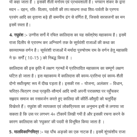
भी कहा जाता हैं । इसकी शैली मनोरम एवं प्रभावशाली है। भगवान शंकर के द्वारा
मदन – दहन, रति- विलाप, पार्वती की तपःसाधना तथा शिव-पार्वती के प्रणय
प्रसंग आदि का वृतान्त बड़े ही कमनीय ढंग से वर्णित है, जिससे सरसजनों का मन
इसमें रमता है।
4. रघुवंश :-
उन्नीस सर्गो में रचित कालिदास का यह सर्वश्रेष्ठ महाकाव्य है। इसमें
राजा दिलीप से प्रारम्भ कर अग्निवर्ण तक के सूर्यवंशी राजाओं की कथा का
काव्यात्मक वर्णन है। सूर्यवंशी राजाओं में मर्यादा पुरुषोत्तम राम के वर्णन हेतु महाकवि
ने छः सर्गों ( 10-15 ) को निबद्ध किया है ।
कालिदास की इस कृति में लक्षण ग्रन्थों में प्रतिपादित महाकाव्य का सम्पूर्ण लक्षण
घटित हो जाता है। इस महाकाव्य में कालिदास की काव्य-प्रतिभा एवं काव्य-शैली
दोनो सर्वोत्कृष्ट रूप में दीख पड़ता है। इसकी रस – योजना, अलंकार – विधान,
चरित्र-चित्रण तथा प्रकृति-सौन्दर्य आदि सभी अपनी पराकाष्ठा पर पहुँचकर
सहृदय समाज का रसावर्जन करते हुए कालिदा की कीर्ति-कौमुदी को चतुर्दिक्
विखेरते हैं। रघुवंश की व्यापकता एवं लोकप्रियता का अनुमान इसी से लगाया जा
सकता है कि उस पर लगभग 4० टीकायें लिखी गयी है और इसकी रचना करने के
कारण कालिदास को ‘रघुकार’ की पदवी से विभूषित किया जाता है ।
5. मालविकाग्निमित्र :-
यह पाँच अङ्को का एक नाटक है। इसमें शुंगवंशीय राजा