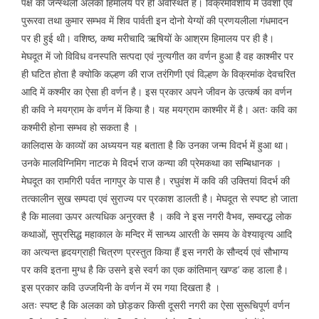
पक्ष की जन्स्थली अलका हिमालय पर ही अवस्थित है। विक्रमोर्वशीय में उर्वशी एवं
पुरूरवा तथा कुमार सम्भव में शिव पार्वती इन दोनो येग्यों की प्रणयलीला गंधमादन
पर ही हुई थी। वशिष्ठ, कष्व मरीचादि ऋषियों के आश्रम हिमालय पर ही है।
मेघदूत में जो विविध वनस्पति सत्पदा एवं नुत्यगीत का वर्णन हुआ है वह काश्मीर पर
ही घटित होता है क्योकि कल्हण की राज तरंगिणी एवं विल्हण के विक्रमांक देवचरित
आदि में कश्मीर का ऐसा ही वर्णन है। इस प्रकार अपने जीवन के उत्कर्ष का वर्णन
ही कवि ने मयग्राम के वर्णन में किया है। यह मयग्राम काश्मीर में है। अतः कवि का
कश्मीरी होना सम्भव हो सकता है ।
कालिदास के काव्यों का अध्ययन यह बताता है कि उनका जन्म विदर्भ में हुआ था।
उनके मालविग्निमिग नाटक मे विदर्भ राज कन्या की प्रेमकथा का सम्बिधानक ।
मेघदूत का रामगिरी पर्वत नागपुर के पास है। रघुवंश में कवि की उक्तियां विदर्भ की
तत्कालीन सुख सम्पदा एवं सुराज्य पर प्रकाश डालती है। मेघदूत से स्पष्ट हो जाता
है कि मालवा ऊपर अत्यधिक अनुरक्त है । कवि ने इस नगरी वैभव, सम्वरद्ध लोक
कथाओं, सुप्रसिद्ध महाकाल के मन्दिर में सान्ध्य आरती के समय के वेश्यावृत्य आदि
का अत्यन्त हृदयग्राही चित्रण प्रस्तुत किया हैं इस नगरी के सौन्दर्य एवं सौभाग्य
पर कवि इतना मुग्ध है कि उसने इसे स्वर्ग का एक कांतिमान् खण्ड’ कह डाला है।
इस प्रकार कवि उज्जयिनी के वर्णन में रम गया दिखता है ।
अतः स्पष्ट है कि अलका को छोड़कर किसी दूसरी नगरी का ऐसा सुरूचिपूर्ण वर्णन