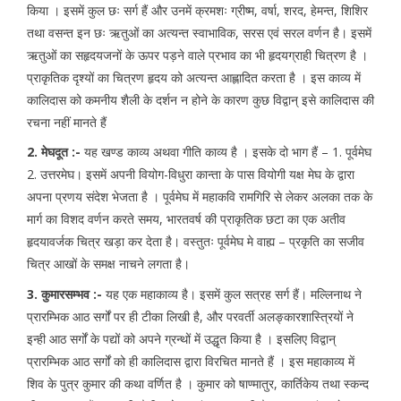
किया । इसमें कुल छः सर्ग हैं और उनमें क्रमशः ग्रीष्म, वर्षा, शरद, हेमन्त, शिशिर
तथा वसन्त इन छः ऋतुओं का अत्यन्त स्वाभाविक, सरस एवं सरल वर्णन है। इसमें
ऋतुओं का सहृदयजनों के ऊपर पड़ने वाले प्रभाव का भी हृदयग्राही चित्रण है ।
प्राकृतिक दृश्यों का चित्रण हृदय को अत्यन्त आह्लादित करता है । इस काव्य में
कालिदास को कमनीय शैली के दर्शन न होने के कारण कुछ विद्वान् इसे कालिदास की
रचना नहीं मानते हैं
2. मेघदूत :-
यह खण्ड काव्य अथवा गीति काव्य है । इसके दो भाग हैं – 1. पूर्वमेघ
2. उत्तरमेघ। इसमें अपनी वियोग-विधुरा कान्ता के पास वियोगी यक्ष मेघ के द्वारा
अपना प्रणय संदेश भेजता है । पूर्वमेघ में महाकवि रामगिरि से लेकर अलका तक के
मार्ग का विशद वर्णन करते समय, भारतवर्ष की प्राकृतिक छटा का एक अतीव
हृदयावर्जक चित्र खड़ा कर देता है। वस्तुतः पूर्वमेघ मे वाह्य – प्रकृति का सजीव
चित्र आखों के समक्ष नाचने लगता है।
3. कुमारसम्भव :-
यह एक महाकाव्य है। इसमें कुल सत्रह सर्ग हैं। मल्लिनाथ ने
प्रारम्भिक आठ सर्गों पर ही टीका लिखी है, और परवर्ती अलङ्कारशास्त्रियों ने
इन्ही आठ सर्गों के पद्यों को अपने ग्रन्थों में उद्धृत किया है । इसलिए विद्वान्
प्रारम्भिक आठ सर्गों को ही कालिदास द्वारा विरचित मानते हैं । इस महाकाव्य में
शिव के पुत्र कुमार की कथा वर्णित है । कुमार को षाण्मातुर, कार्तिकेय तथा स्कन्द