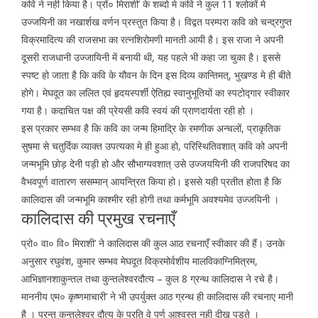
कवि ने नही किया है। प्रों० मिराशी’ के शब्दो मे कवि ने कुल 11 श्लोकों मे
उज्जयिनी का नखार्शख वर्णन प्रस्तुत किया है। विद्वत परम्परा कवि को चन्द्रगुप्त
विक्रमादित्य की राजसभा का रत्नशिरोमणी मानती आयी है। इस राजा ने अपनी
दूसरी राजधानी उज्जायिनी में बनायी थी, यह पहले भी कहा जा चुका है। इससे
स्पष्ट हो जाता है कि कवि के यौवन के दिन इस दिव्य कान्तिमत्, भुखण्ड मे ही बीते
होगे। मेघदूत का ललित एवं हृदयस्पर्शी ऐतिह्य स्वानुभूतियों का स्पटोद्गार स्वीकार
गया है। कदाचित पक्ष की प्रेयसी कवि स्वयं की प्राणदार्यता रही हो ।
इस प्रकार सम्भव है कि कवि का जन्म हिमाद्रि के रमणीक अन्चलों, प्राकृतिक
सुषमा से चतुर्दिक व्याक्त उपत्यका मे ही हुआ हो, परिस्थितिवशात् कवि को अपनी
जन्मभूमि छोड़ देनी पड़ी हो और सौभाग्यवशात् उसे उज्जययिनी की राजपरिषद का
वैभवपूर्ण वातारण ससम्मान् आयन्त्रित किया हो। इससे यही प्रतीत होता है कि
कालिदास की जन्मभूमि काश्मीर रही होगी तथा कर्मभूमि अवश्यमेव उज्जयिनी ।
कालिदास की प्रमुख रचनाएँ
प्रो० वा० वि० मिराशी’ ने कालिदास की कुल आठ रचनाएँ स्वीकार की हैं। उनके
अनुसार रघुवंश, कुमार सम्भव मेघदूत विक्रमोर्वशीय मालविकाग्निमित्रम,
आभिज्ञानशाकुन्तल तथा कुन्तलेश्वरदौत्य – कुल 8 ग्रन्थ कालिदास ने रचे है।
माननीय एम० कृष्णमाचारी’ ने भी उपर्युक्त आठ ग्रन्थ ही कालिदास की रचनाए मानी
है । परन्तु कुन्तलेश्वर दौत्य के प्रति वे पूर्ण आश्वस्त नही दीख पडते ।