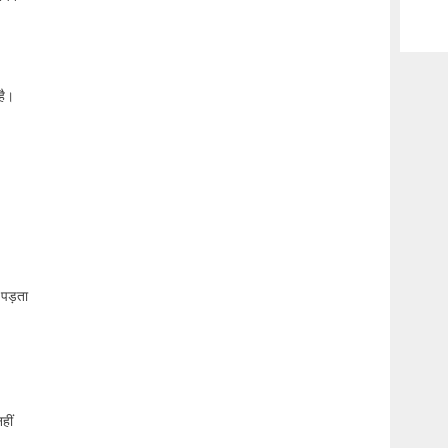
है।
 पड़ता
हीं