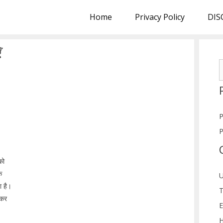
Home
Privacy Policy
DIS
ँ
S
f
P
P
को
े
U
ा है।
T
 कर
E
H