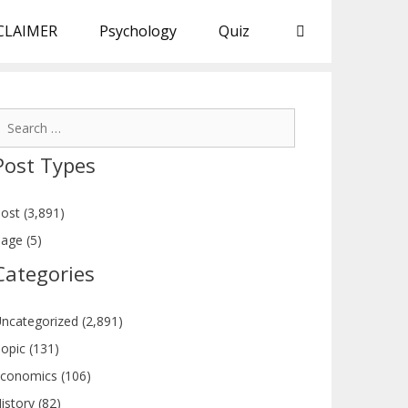
CLAIMER
Psychology
Quiz
earch
or:
Post Types
ost (3,891)
age (5)
Categories
ncategorized (2,891)
opic (131)
conomics (106)
istory (82)