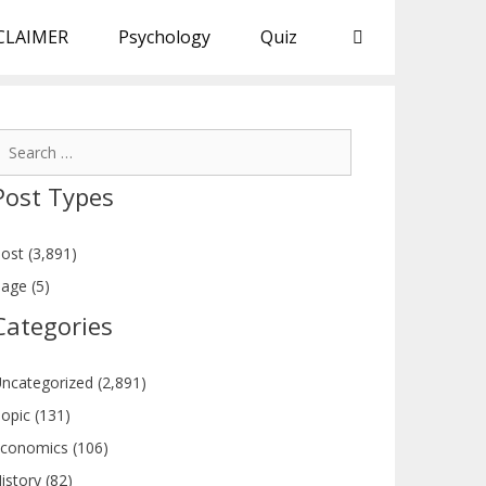
CLAIMER
Psychology
Quiz
earch
or:
Post Types
ost (3,891)
age (5)
Categories
ncategorized (2,891)
opic (131)
conomics (106)
istory (82)