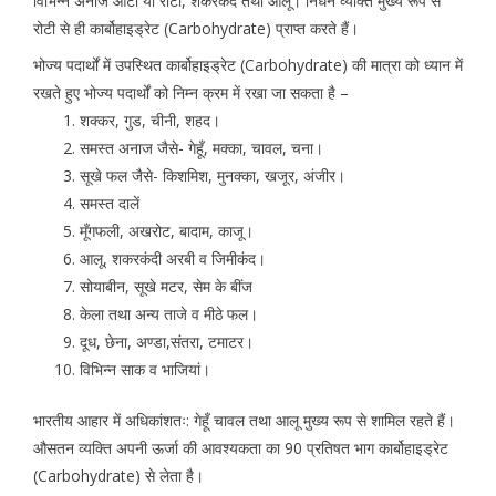
विभिन्न अनाज आटा या रोटी, शकरकंद तथा आलू। निर्धन व्यक्ति मुख्य रूप से
रोटी से ही कार्बोहाइड्रेट (Carbohydrate) प्राप्त करते हैं।
भोज्य पदार्थों में उपस्थित कार्बोहाइड्रेट (Carbohydrate) की मात्रा को ध्यान में
रखते हुए भोज्य पदार्थों को निम्न क्रम में रखा जा सकता है –
शक्कर, गुड, चीनी, शहद।
समस्त अनाज जैसे- गेहूँ, मक्का, चावल, चना।
सूखे फल जैसे- किशमिश, मुनक्का, खजूर, अंजीर।
समस्त दालें
मूँगफली, अखरोट, बादाम, काजू।
आलू, शकरकंदी अरबी व जिमीकंद।
सोयाबीन, सूखे मटर, सेम के बींज
केला तथा अन्य ताजे व मीठे फल।
दूध, छेना, अण्डा,संतरा, टमाटर।
विभिन्न साक व भाजियां।
भारतीय आहार में अधिकांशतः: गेहूँ चावल तथा आलू मुख्य रूप से शामिल रहते हैं।
औसतन व्यक्ति अपनी ऊर्जा की आवश्यकता का 90 प्रतिषत भाग कार्बोहाइड्रेट
(Carbohydrate) से लेता है।