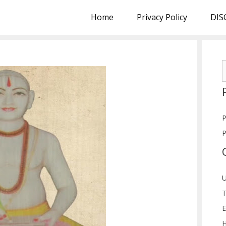
Home
Privacy Policy
DIS
S
f
P
P
U
T
E
H