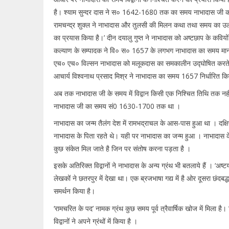
है। श्याम सुन्दर दास ने स० 1642-1680 तक का समय नाभादास जी का म
रामचन्द्र शुक्ल ने नाभादास और तुलसी की मिलन कथा तथा समय का उल्लेख
का प्रयास किया है।’ दीन दयालु गुप्त ने नाभादास को अष्टछाप के कवि
कल्याण के सम्पादक ने वि० स० 1657 के लगभग नाभादास का समय माना ह
एच० एच० विल्सन नाभादास को मलूकदास का समकालीन उद्घोषित करते है
आचार्य विश्वनाथ प्रसाद मिश्र ने नाभादास का समय 1657 निर्धारित कि
अब तक नाभादास जी के समय में विद्वान किसी एक निश्चित तिथि तक नहीं पह
नाभादास जी का समय सं0 1630-1700 तक था ।
नाभादास का जन्म तैलंग देश में रामभद्राचल के आस-पास हुआ था । दक्षिण 
नाभादास के पिता रहते थे। यही पर नाभादास का जन्म हुआ । नाभादास के
कुछ संकेत मिल जाते है जिन पर संतोष करना पड़ता है ।
इसके अतिरिक्त विद्वानों ने नाभादास के अन्य ग्रंथ भी बतलाये हैं । ‘अष्
लेखकों ने छतरपुर में देखा था। एक ब्रजभाषा गद्य में है ओर दूसरा छंदबद्ध
समर्थन किया है।
‘रामचरित के पद’ नामक ग्रंथ कुछ समय पूर्व त्रैवार्षिक खोज में मिला है
विद्वानों ने अपने ग्रंथों में किया है ।