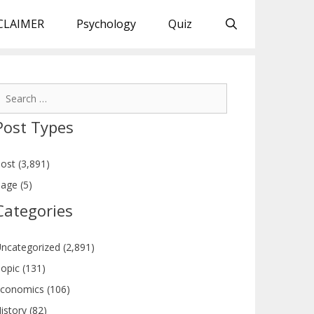
CLAIMER
Psychology
Quiz
earch
or:
Post Types
ost (3,891)
age (5)
Categories
ncategorized (2,891)
opic (131)
conomics (106)
istory (82)