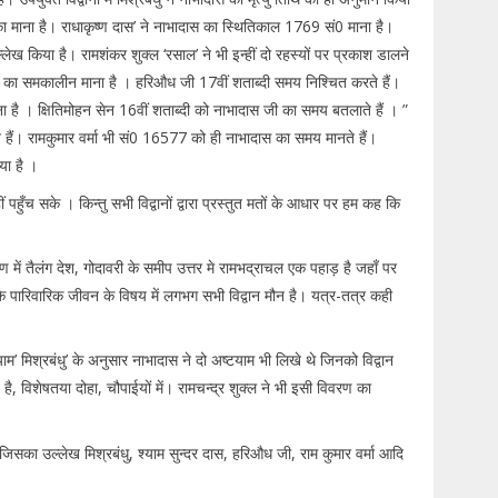
ाना है। राधाकृष्ण दास’ ने नाभादास का स्थितिकाल 1769 सं0 माना है।
 किया है। रामशंकर शुक्ल ‘रसाल’ ने भी इन्हीं दो रहस्यों पर प्रकाश डालने
यों का समकालीन माना है । हरिऔध जी 17वीं शताब्दी समय निश्चित करते हैं।
ै । क्षितिमोहन सेन 16वीं शताब्दी को नाभादास जी का समय बतलाते हैं । ”
ं। रामकुमार वर्मा भी सं0 16577 को ही नाभादास का समय मानते हैं।
या है ।
ुँच सके । किन्तु सभी विद्वानों द्वारा प्रस्तुत मतों के आधार पर हम कह कि
में तैलंग देश, गोदावरी के समीप उत्तर मे रामभद्राचल एक पहाड़ है जहाँ पर
 पारिवारिक जीवन के विषय में लगभग सभी विद्वान मौन है। यत्र-तत्र कही
टयाम’ मिश्रबंधु’ के अनुसार नाभादास ने दो अष्टयाम भी लिखे थे जिनको विद्वान
 है, विशेषतया दोहा, चौपाईयों में। रामचन्द्र शुक्ल ने भी इसी विवरण का
। जिसका उल्लेख मिश्रबंधु, श्याम सुन्दर दास, हरिऔध जी, राम कुमार वर्मा आदि