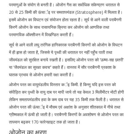
परमाणुओं के संयोग से बनती है। ओजोन गैस का सर्वाधिक संकेन्द्रण धरातल से
20 से 25 किमी की ऊंचार्इ पर समतापमंडल (Stratosphere) में मिलता है।
इसमें ओजोन का विघटन एवं संयोजन होता रहता है। सूर्य से आने वाली पराबैगनी
किरणें ओजोन के साथ रासायनिक क्रिया कर ओजोन को आणविक तथा
परमाणविक ऑक्सीजन में विखण्डित करती हैं।
सूर्य से आने वाली लघु तरंगिक हानिकारक पराबैगनी किरणों को ओजोन के विघटन
में ही हृास हो जाता है, जिससे ये पृथ्वी की धरातल पर नहीं पहुँच पाती तथा
जीवमंडल को सुरक्षित बनाये रखती है। इसलिए ओजोन परत को ‘ऊष्मा-सह छतरी’
या ‘जैवमंडल का सुरक्षा कवच’’ कहते हैं। वास्तव में सौर पराबैगनी प्रकाश के
घातक प्रभाव से ओजोन हमारी रक्षा करती है।
ओजोन परत का वायुमंडलीय विस्तार कर्इ किमी. है किन्तु यदि इस परत को
संपीड़ित कर पृथ्वी के वायु दाब पर मापी जाये तो यह केवल 3 मिलीमीटर मोटी होगी
लेकिन समतापमंडलीय हवा के कम दाब पर यह 35 किमी तक फैली है। धरातल से
ओजोन परत की ऊंचार्इ में मौसम एवं अक्षांश के अनुसार शीतकाल में नीचे तथा
ग्रीष्मकाल में ऊंची हो जाती है। पराबैगनी किरणों के अवशोषण से ओजोन परत का
तापमान बढ़कर 170 फारेनहाइट तक हो जाता है।
ओजोन का क्षरण