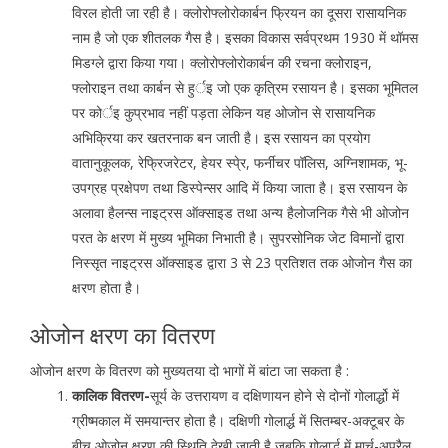
विरल होती जा रही है। क्लोरोफ्लोरोकार्बन फ्रियन का दूसरा रासायनिक
नाम है जो एक शीतलक गैस है। इसका विकास सर्वप्रथम 1930 में थॉमस
मिडग्ले द्वारा किया गया। क्लोरोफ्लोरोकार्बन की रचना क्लोराइन,
फ्लोराइन तथा कार्बन से हुर्इ जो एक कृत्रिम रसायन है। इसका भूमितल
पर कोर्इ कुप्रभाव नहीं पड़ता लेकिन यह ओजोन से रासायनिक
अभिक्रिया कर खतरनाक बन जाती है। इस रसायन का प्रयोग
वातानुकूलक, रेफ्रिजरेटर, हेयर स्पे्र, फर्नीचर पॉलिस, अग्निशामक, भू-
उपग्रह प्रक्षेपण तथा डिस्पेन्सर आदि में किया जाता है। इस रसायन के
अलावा हैलन्स नाइट्रस ऑक्साइड तथा अन्य हैलोजनिक गैसे भी ओजोन
परत के क्षरण में मुख्य भूमिका निभाती है। सुपरसोनिक जेट विमानों द्वारा
निस्सृत नाइट्रस ऑक्साइड द्वारा 3 से 23 प्रतिशत तक ओजोन गैस का
क्षरण होता है।
ओजोन क्षरण का वितरण
ओजोन क्षरण के वितरण को मुख्यतया दो भागों में बांटा जा सकता है :
कालिक वितरण-
सूर्य के उत्तरायण व दक्षिणायन होने से दोनों गोलार्द्धो में
ग्रीष्मकाल में समयान्तर होता है। दक्षिणी गोलार्द्ध में सितम्बर-अक्टूबर के
बीच ओजोन क्षरण की स्थिति देखी जाती है जबकि गोलार्द्ध में मार्च-अप्रैल