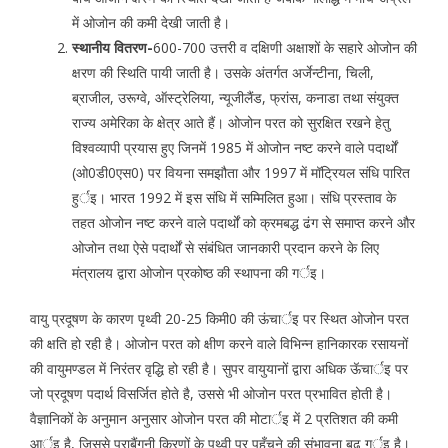
में ओजोन की कमी देखी जाती है।
स्थानीय वितरण-
600-700 उत्तरी व दक्षिणी अक्षाशों के सहारे ओजोन की
क्षरण की स्थिति पायी जाती है। उसके अंतर्गत अर्जेन्टीना, चिली,
ब्राजील, उरूग्वे, ऑस्ट्रेलिया, न्यूजीलैंड, फ्रांस, कनाडा तथा संयुक्त
राज्य अमेरिका के क्षेत्र आते हैं। ओजोन परत को सुरक्षित रखने हेतु
विश्वव्यापी प्रयास हुए जिनमें 1985 में ओजोन नष्ट करने वाले पदार्थों
(ओ0डी0एस0) पर वियना समझौता और 1997 में मॉट्रियल संधि पारित
हुर्इ। भारत 1992 में इस संधि में सम्मिलित हुआ। संधि प्रस्ताव के
तहत ओजोन नष्ट करने वाले पदार्थों को क्रमबद्ध ढंग से समाप्त करने और
ओजोन तथा ऐसे पदार्थों से संबंधित जानकारी प्रदान करने के लिए
मंत्रालय द्वारा ओजोन प्रकोष्ठ की स्थापना की गर्इ।
वायु प्रदूषण के कारण पृथ्वी 20-25 किमी0 की ऊंचार्इ पर स्थित ओजोन परत
की क्षति हो रही है। ओजोन परत को क्षीण करने वाले विभिन्न हानिकारक रसायनों
की वायुमण्डल में निरंतर वृद्धि हो रही है। सुपर वायुयानों द्वारा अधिक ऊॅचार्इ पर
जो प्रदूषण पदार्थ विसर्जित होते है, उससे भी ओजोन परत प्रभावित होती है।
वैज्ञानिकों के अनुमान अनुसार ओजोन परत की मोटार्इ में 2 प्रतिशत की कमी
आर्इ है, जिससे पराबैंगनी किरणों के पृथ्वी पर पहुँचने की संभावना बढ़ गर्इ है।