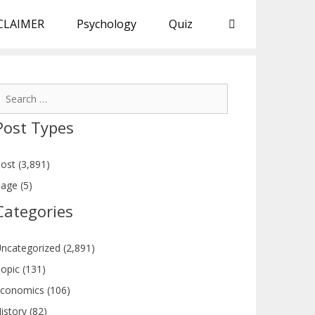
CLAIMER
Psychology
Quiz
earch
or:
Post Types
ost (3,891)
age (5)
Categories
ncategorized (2,891)
opic (131)
conomics (106)
istory (82)