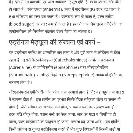
है। इस रोग में कमजोरी एवं अति थकावट महसूस होती है, त्वचा का रंग ताँबे जैसा
हो जाता है। रक्ताल्पता (anaemia), रक्त में पोटेशियम (K) स्तर बढ़ जाता है
तथा सोडियम का स्तर घट जाता है। रक्तचाप कम हो जाता है, रक्त शर्करा
(blood sugar) का स्तर कम हो जाता है। इस रोग का नियन्त्रण कॉर्टिसोन एवं
एल्डोस्टीरॉन की नियमित मात्रायें देकर किया जा सकता है।
एड्रीनल मेड्यूला की संरचना एवं कार्य –
यह एड्रीनल ग्रन्थि का आन्तरिक भाग होता है और पूरी तरह से कॉर्टेक्स से ढँका
रहता है। इससे कैटेकॉलेमाइन्स (Catecholemines) अर्थात एड्रीनलीन
(Adrenaline) या इपीनेफ्रीन (epinephrine) तथा नॉरएड्रीनलिन
(Noradrinalin) या नॉरएपीनेफ्रीन (Norepinephrine) नामक दो हॉर्मोन का
स्रावण होता है।
नॉरएपीनेफ्रीन एपीनेफ्रीन की अपेक्षा कम प्रभावी होता है और यह बहुत कम मात्रा
में उत्पन्न होता है। इस हॉर्मोन का प्रभाव सिम्पेथेटिक तंत्रिका तंत्र के समान ही
होता है, जैसे श्लेषमा का स्रावण कम होना, पाचक द्रव्यों का स्रावण कम होना,
हृदय गति तीव्र होना, श्वास नली का फैल जाना, लार का गाढ़ा व चिपचिपा हो
जाना, रक्त वाहिकाओं का संकुचन हो जाना, पसीना बढ़ जाना आदि। यह हॉर्मोन
किसी उद्दीपन से तुरन्त प्रतिक्रिया करते हैं और कुछ स्थितयों में जिसमें ‘लड़ो या