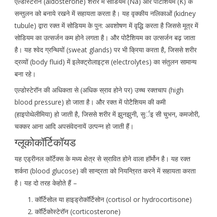
एल्डोस्टेरॉन (aldosterone) शरीर में सोडियम (Na) और पोटेशियम (K) के
सन्तुलन को बनाये रखने में सहायता करता है। यह वृक्कीय नलिकाओं (kidney
tubule) द्वारा रक्त में सोडियम के पुन: अवशोषण में वृद्धि करता है जिससे मूत्र में
सोडियम का उत्सर्जन कम होने लगता है। और पोटैशियम का उत्सर्जन बढ़ जाता
है। यह श्वेद ग्रन्थियों (sweat glands) पर भी क्रिया करता है, जिससे शरीर
द्रव्यों (body fluid) में इलेक्ट्रोलाइट्स (electrolytes) का संतुलन सामान्य
बना रहे।
एल्डोस्टेरॉन की अधिकता से (अधिक स्राव होने पर) उच्च रक्तचाप (high
blood pressure) हो जाता है। और रक्त में पोटैशियम की कमी
(हाइपोथेलीमिया) हो जाती है, जिससे शरीर में झुनझुनी, सुर्इ सी चुभन, कमजोरी,
चक्कर आना आदि अपसंवेदनायें उत्पन्न हो जाती हैं।
ग्लूकोकॉर्टिकॉयड
यह एड्रीनल कॉर्टेक्स के मध्य क्षेत्र से स्रावित होने वाला हॉर्मोन है। यह रक्त
शर्करा (blood glucose) की सान्द्रता को नियन्त्रित करने में सहायता करता
है। यह दो तरह केहोते हैं –
कॉर्टिसोल या हाइड्रोकॉर्टिसोन (cortisol or hydrocortisone)
कॉर्टिकोस्टेरॉन (corticosterone)