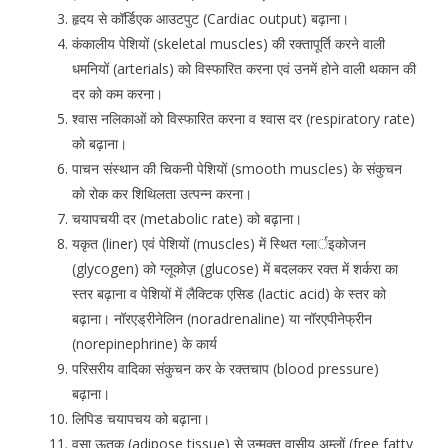
हृदय से कॉर्डिएक आउटपुट (Cardiac output) बढ़ाना।
कंकालीय पेशियों (skeletal muscles) की रक्तापूर्ति करने वाली
धमनियों (arterials) को विस्फारित करना एवं उनमें होने वाली थकान की
दर को कम करना।
श्वास नलिकाओं को विस्फारित करना व श्वास दर (respiratory rate)
को बढ़ाना।
पाचन संस्थान की चिकनी पेशियों (smooth muscles) के संकुचन
को रोक कर शिथिलता उत्पन्न करना।
चयापचयी दर (metabolic rate) को बढ़ाना।
यकृत (liner) एवं पेशियों (muscles) में स्थित ग्लार्इकोजन
(glycogen) को ग्लूकोज़ (glucose) में बदलकर रक्त में शर्करा का
स्तर बढ़ाना व पेशियों में लैक्टिक एसिड (lactic acid) के स्तर को
बढ़ाना। नॉरएड्रीनेलिन (noradrenaline) या नॉरएपीनेफ्रीन
(norepinephrine) के कार्य
परिसरीय वादिका संकुचन कर के रक्तचाप (blood pressure)
बढ़ाना।
लिपिड चयापचय को बढ़ाना।
वसा ऊतक (adipose tissue) से उन्मुक्त वासीय अम्लों (free fatty