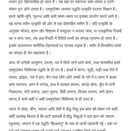
स्थान पुन: क्रियाशील हो जाता है। तब वहा पर स्वास्थ्य रक्त संचार व प्राण
संचार पुन: होने लगता है। एक्यूप्रेशर उपचार पद्धति-प्रकृति प्रदन्त विज्ञान है।
हमारे ऋशि-मुनि, गृहस्थ आदि सभी समय-समय पर इसका उपयोग करते आये है।
यह मानव शरीर प्रकृति की ओर से एक दोशरहित मशीन है। यदि प्रकृति के
अनुसार भोजन, श्रम और विश्राम में सन्तुलन न बनाया जाय, या प्राकृतिक नियमों
का न माना जाय, तब उस स्थिति में विशैले तत्वों का संग्रह प्रारम्भ हो जाता है।
इसके फलस्वरुप शारीरिक क्रियाओं पर प्रभाव पड़ता है। शरीर में विजातिय तत्वों
का संग्रह ही रोग कहलाता है।
आज भी अनेको आभूशण, वस्त्र, घर में किये जाने वाले कार्य, तथा श्रमशील कार्य
एक्यूप्रेशर चिकित्सा पद्धति के ही रुप है। हाथों मे कंगन, चूड़ी, घड़ी तथा पैरों में
पायल, झांझर, गले मे हार, चेन तथा छोटे-छोटे बच्चों के गले में व कमर में काला
धागा पहनाना, कान में जनेऊ, हाथ में कलावा बांधना, कपड़े धोना, कुॅए से पानी
निकालना, रोटी बनाना, आटा गूथना, बिंदी लगाना, तिलक लगाना, कर्ण छेदन
करना,ये सभी कहीं न कहीं एक्यूप्रेशर चिकित्सा के ही तथ्य है।
भारत से लंका, चीन, जापान आदि देशों में बौद्ध भिक्षु इस ज्ञान को लेकर गये कहीं-
कहीं उल्लेख मिलता है कि छटी शताब्दी में बौद्ध भिक्षुओं ने इस ज्ञान को जापान
पहुचाया, जापान में यह पद्धति ‘‘शिआस्तु’’ के नाम से जानी पहचानी गई। वहां पर
इसे पूर्ण मान्यता प्राप्त हुई इसके कई संस्थान स्थापित किये गये इसकी