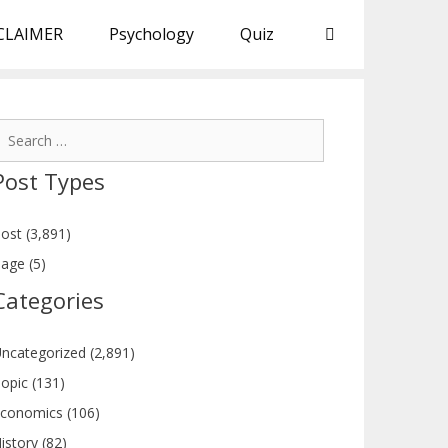
CLAIMER
Psychology
Quiz
earch
or:
Post Types
ost (3,891)
age (5)
Categories
ncategorized (2,891)
opic (131)
conomics (106)
istory (82)