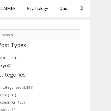
CLAIMER
Psychology
Quiz
earch
or:
Post Types
ost (3,891)
age (5)
Categories
ncategorized (2,891)
opic (131)
conomics (106)
istory (82)