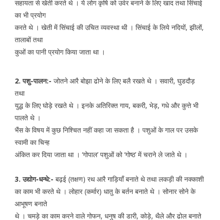
सहायता से खेती करते थे । ये लोग कृषि को उर्वर बनाने के लिए खाद तथा सिंचाई
का भी प्रयोग
करते थे । खेती में सिंचाई की उचित व्यवस्था थी । सिंचाई के लिये नदियों, झीलों,
तालाबों तथा
कुओं का पानी प्रयोग किया जाता था ।
2. पशु-पालन:-
जोतने आरै बोझा ढोने के लिए बलै रखते थे । सवारी, घुडदौड़
तथा
युद्ध के लिए घोड़े रखते थे । इनके अतिरिक्त गाय, बकरी, भेड़, गधे और कुत्ते भी
पालते थे ।
भैंस के विषय में कुछ निश्चित नहीं कहा जा सकता है । पशुओं के गाल पर उसके
स्वामी का चिन्ह
अंकित कर दिया जाता था । ‘गोपाल’ पशुओं को ‘गोष्ठ’ में चराने ले जाते थे ।
3. उद्योग-धन्धे:-
बढ़ई (तक्षण) रथ आरै गाड़ियॉं बनाते थे तथा लकड़ी की नक्काशी
का काम भी करते थे । लोहार (कर्मार) धातु के बर्तन बनाते थे । सोनार सोने के
आभूषण बनाते
थे । चमड़े का काम करने वाले गोफन, धनुष की डारी, कोड़े, थैले और ढोल बनाते