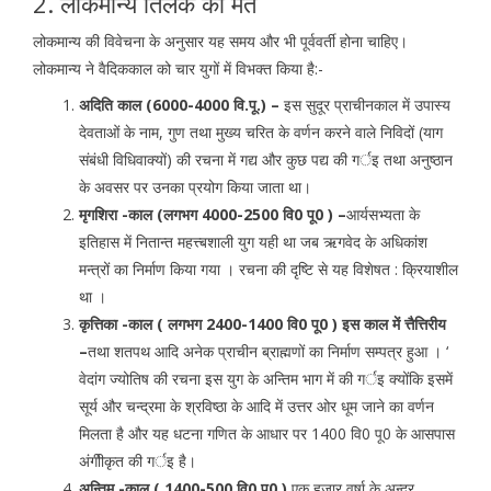
2. लोकमान्य तिलक का मत
लोकमान्य की विवेचना के अनुसार यह समय और भी पूर्ववर्ती होना चाहिए।
लोकमान्य ने वैदिककाल को चार युगों में विभक्त किया है:-
अदिति काल (6000-4000 वि.पू.) –
इस सुदूर प्राचीनकाल में उपास्य
देवताओं के नाम, गुण तथा मुख्य चरित के वर्णन करने वाले निविदों (याग
संबंधी विधिवाक्यों) की रचना में गद्य और कुछ पद्य की गर्इ तथा अनुष्ठान
के अवसर पर उनका प्रयोग किया जाता था।
मृगशिरा -काल (लगभग 4000-2500 वि0 पू0 ) –
आर्यसभ्यता के
इतिहास में नितान्त महत्त्बशाली युग यही था जब ऋगवेद के अधिकांश
मन्त्रों का निर्माण किया गया । रचना की दृष्टि से यह विशेषत : क्रियाशील
था ।
कृत्तिका -काल ( लगभग 2400-1400 वि0 पू0 ) इस काल में त्तैत्तिरीय
–
तथा शतपथ आदि अनेक प्राचीन ब्राह्मणों का निर्माण सम्पत्र हुआ । ‘
वेदांग ज्योतिष की रचना इस युग के अन्तिम भाग में की गर्इ क्योंकि इसमें
सूर्य और चन्द्रमा के श्रविष्ठा के आदि में उत्तर ओर धूम जाने का वर्णन
मिलता है और यह धटना गणित के आधार पर 1400 वि0 पू0 के आसपास
अंगीीकृत की गर्इ है।
अन्तिम -काल ( 1400-500 वि0 पू0 )
एक हजार वर्षा के अन्दर