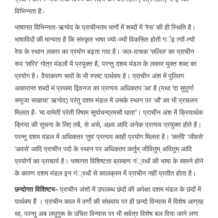
विभिन्नता है:-
भाषागत विभिन्नता-ऋग्वेद के प्राचीनतम भागों में शब्दों में ‘रेफ’ की ही स्थिति है।
भाषाविदों की मान्यता है कि संस्कृत भाषा ज्यो-ज्यों विकसित होती गर्इ त्यों-त्यों
रेफ के स्थान लकार का प्रयोग बढ़ता गया है। जल-वाचक ‘सलिल’ का प्राचीन
रूप ‘सरिर’ गोत्र मंडलों में प्रयुक्त है, परन्तु दशम मंडल के लकार युक्त शब्द का
प्रयोग है। वैयाकरण रूपों के भी स्पष्ट पार्थक्य है। प्राचीन अंश में पुल्लिग
अकारान्त शब्दों मं प्रथमा द्विवनज का प्रत्यय अधिकतर ‘आ’ है (यथा ‘दा सुपुर्णा
सयुजा सखाया’ ऋग्वेद) परंतु दशम मंडल में उसके स्थान पर ‘औ’ का भी प्रचलन
मिलता है- ‘मा वामेती परेती रिषाम सूर्याचन्द्रमसौ घाता’’। प्राचीन अंश में क्रियार्थक
क्रिया की सूचना के लिए तबै, से असे, अध्र्य आदि अनेक प्रत्यय प्रयुक्त होते है।
परन्तु दशम मंडल में अधिकतर ‘तुम’ प्रत्यय काही प्रयोग मिलता है। ‘कर्तवै’ ‘जीवसे’
‘अवसे’ आदि प्राचीन पदो के स्थान पर अधिकतर कर्तुम् जीवितुम् अवितुम् आदि
प्रयोगों का प्राचार्य है। भाषागत विशिष्टता ब्राम्हण गं्रथों की भाषा के सामने होने
के कारण दशम मंडल इन गं्रथों से कालक्रम में प्राचीन नहीं प्रतीत होता है।
छन्दोगत विशिष्टय-
प्राचीन अंशो में उपलब्ध छंदों की अपेक्षा दशम मंडल के छंदों में
पार्थक्य हैं । प्राचीन काल में वर्णो की संख्याय पर ही छन्दो विन्यास में विशेष आग्रह
था, परन्तु अब लघुगुरू के उचित विन्यास पर भी सर्वत्र विशेष बल दिया जाने लगा