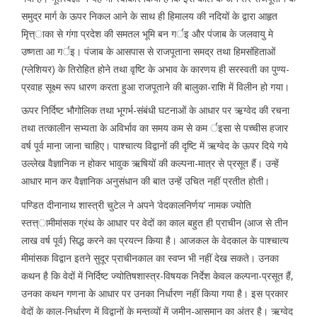
समुद्र मार्ग के ऊपर निकल आने के साथ ही हिमालय की नदियों के द्वारा आहृत
मृित्त्ाका से गंगा प्रदेश की समतल भूमि बन गर्इ और पंजाब के जलवायु मे
उष्णता आ गर्इ। पंजाब के आसपास से राजपूताना समद्र तथा हिमसंहिताओं
(ग्लेशियर) के तिरोहित होने तथा वृष्टि के अभाव के कारणय ही सरस्वती का पुण्य-
प्रवाह सूक्ष्म रूप धारण करता हुआ राजपूताने की बालुका-राशि में विलीन हो गया।
ऊपर निर्दिष्ट भौगोलिक तथा भूगर्भ-संबंधी घटनाओं के आधार पर ऋ़ग्वेद की रचना
तथा तत्कालीन सभ्यता के अविर्भाव का समय कम से कम र्इसा से पच्चीस हजार
वर्ष पूर्व माना जाना चाहिए। पाश्चात्य विद्वानों की दृष्टि में ऋग्वेद के ऊपर दिये गये
उल्लेख वैज्ञानिक न होकर भावुक ऋषियों की कल्पना-मात्र से प्रसूत हैं। उन्हें
आधार मान कर वैज्ञानिक अनुसंधान की बात उन्हें उचित नहीं प्रतीत होती।
पण्डित दीनानाथ शास्त्री चुटेल ने अपने ‘वेदकालनिर्णय’ नामक ज्योति
स्तत्त्ामीमांसक ग्रंथ के आधार पर वेदों का काल बहुत ही प्राचीन (आज से तीन
लाख वर्ष पूर्व) सिद्ध करने का प्रयत्न किया है। आजकल के वेदकाल के पाश्चात्य
मीमांसक विद्वान इतने सुदूर प्राचीनकाल का स्वप्न भी नहीं देख सकते। उनका
कथन है कि वेदों में निर्दिष्ट ज्योतिषशास्त्र-विषयक निर्देश केवल कल्पना-प्रसूत हैं,
उनका कथन गणना के आधार पर उनका निर्धारण नहीं किया गया है। इस प्रकार
वेदों के काल-निर्धारण में विद्वानों के मन्तव्यों में जमीन-आसमान का अंतर है। ऋग्वेद