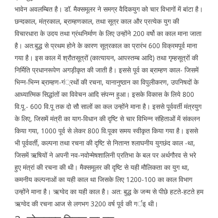
भावेन अवलम्बित है। डॉ. मैक्समूलर ने समग्र वैदिकयुग को चार विभागों में बांटा है।
छन्दकाल, मंत्रकाल, ब्राम्हणकाल, तथा सूत्र काल और प्रत्येक युग की
विचारधारा के उदय तथा ग्रंथनिर्माण के लिए उन्होंने 200 वर्षो का काल माना जाता
है। अत:बुद्ध से प्रथम होने के कारण सूत्रकाल का प्रारंभ 600 विक्रमपूर्व माना
गया है। इस काल में श्रौतसूत्रों (कात्यायन, आपस्तम्ब आदि) तथा गृम्हसूत्रों की
निर्मिति प्रधानरूपेण अगड़ीकृत की जाती है। इससे पूर्व का ब्राम्हण काल- जिसमें
भिन्न-भिन्न ब्राम्हण-गं्रथों की रचना, यानानुष्ठान का विपुलीकरण, उपनिषदों के
आध्यात्मिक सिद्धांतों का विवेचन आदि संपन्न हुआ। इसके विकास के लिये 800
वि.पू.- 600 वि.पू तक दो सौ सालों का कल उन्होंने माना है। इससे पूर्ववर्ती मंत्रयुग
के लिए, जिसमें मंत्री का याग-विधान की दृष्टि से चार विभिन्न संहिताओं में संकलन
किया गया, 1000 पूर्व से लेकर 800 वि.पूका समय स्वीकृत किया गया है। इससे
भी पूर्ववर्ती, कल्पना तथा रचना की दृष्टि से नितान्त श्लाघनीय युगछंद काल -था,
जिसमें ऋषियों ने अपनी नव-नवोन्मेषशालिनी प्रतिभा के बल पर अर्थगौरव से भरे
हुए मंत्रां की रचना की थी। मैक्समूलर की दृष्टि से यही मौलिकता का युग था,
कमनीय कल्पनाओं का यही काल था जिसके लिए 1200-100 का काल विभाग
उन्होंने माना है। ऋग्वेद का यही काल है। अत: बुद्ध के जन्म से पीछे हटते-हटते हम
ऋग्वेद की रचना आज से लगभग 3200 वर्ष पूर्व की गर्इ थी।