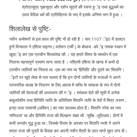
श्रोत्रसुत्र गृह्मसुत्र और दर्शन सूत्रो की रचना हुर्इ तथा बुद्धधर्म का
उदय वैदिक धर्म की प्रतिक्रिया के रूप् में इसके अन्तिम भाग में हुआ ।
शिलालेख से पुष्टि-
नवीन अन्वेषणों से इस काल की पुष्टि भी हो रही है । सन् 1107 र्इ0 में डाक्टर
हुगो विन्कलर ने एशिया माइनर ( वर्तमान टर्की ) के बोधाज -कोर्इ नामक स्थान में
खुदार्इ कर एक प्राचीन शिलालेख की । यह हमारे विषय के समर्थन में एक
नितान्त महत्त्वपूर्ण प्रमाण माना जाता है । पश्रिमी एशिया के खण्ड में कभी दो
प्राचीन जातियों का निवास था -एक का नाम था ‘हित्तिति’ और दूसरे का ‘मितानि’।
र्इटो पर खुदे लेख से पता चलता है कि इन दोनों जातियों के राजाओं ने अपने
पारस्परिक कलह के निवारण के लिए आपस में सन्धि के सरंक्षक के रूप में दोनो
जातियों की देवताओं की अथ्यथना की गर्इ । सरंक्षक देवो की सूची में अनेक
बाबुलदेशीय तथा हित्तिति जाति के अतिरिक्त मितानि जाति के देवों में मित्र ;वरूण ;
इन्द्र तथा नासत्यौ (अश्विन् ) का नाम उपलब्ध होता हैं। मितानि नरेश का नाम
‘मत्तिउजा’ था और हित्तिति राजा की विलक्षण संज्ञा थी -’सुब्बि -लुलिउमा। दोनों में
कभी धनधोर युद्ध हुआ था ; जिसके विराम के अवसर पर मितानि नरशे ने अपने
शत्रु राजा की पुत्री के विवाह कर अपनी नवीन मैत्री के उपर मानो मुहर लगा दी।