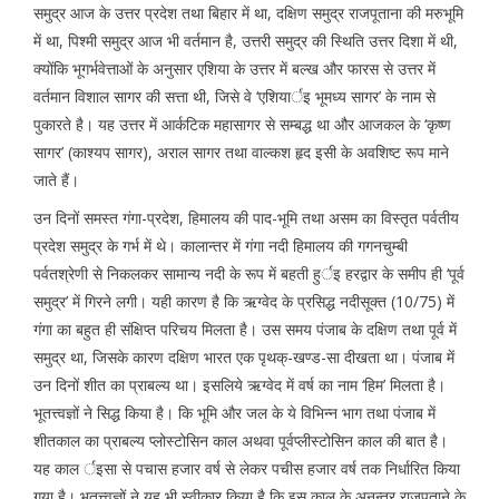
समुद्र आज के उत्तर प्रदेश तथा बिहार में था, दक्षिण समुद्र राजपूताना की मरुभूमि
में था, पिश्मी समुद्र आज भी वर्तमान है, उत्तरी समुद्र की स्थिति उत्तर दिशा में थी,
क्योंकि भूगर्भवेत्ताओं के अनुसार एशिया के उत्तर में बल्ख और फारस से उत्तर में
वर्तमान विशाल सागर की सत्ता थी, जिसे वे ‘एशियार्इ भूमध्य सागर’ के नाम से
पुकारते है। यह उत्तर में आर्कटिक महासागर से सम्बद्ध था और आजकल के ‘कृष्ण
सागर’ (काश्यप सागर), अराल सागर तथा वाल्कश हृद इसी के अवशिष्ट रूप माने
जाते हैं।
उन दिनों समस्त गंगा-प्रदेश, हिमालय की पाद-भूमि तथा असम का विस्तृत पर्वतीय
प्रदेश समुद्र के गर्भ में थे। कालान्तर में गंगा नदी हिमालय की गगनचुम्बी
पर्वतश्रेणी से निकलकर सामान्य नदी के रूप में बहती हुर्इ हरद्वार के समीप ही ‘पूर्व
समुद्र’ में गिरने लगी। यही कारण है कि ऋग्वेद के प्रसिद्ध नदीसूक्त (10/75) में
गंगा का बहुत ही संक्षिप्त परिचय मिलता है। उस समय पंजाब के दक्षिण तथा पूर्व में
समुद्र था, जिसके कारण दक्षिण भारत एक पृथक्-खण्ड-सा दीखता था। पंजाब में
उन दिनों शीत का प्राबल्य था। इसलिये ऋग्वेद में वर्ष का नाम ‘हिम’ मिलता है।
भूतत्त्वज्ञों ने सिद्ध किया है। कि भूमि और जल के ये विभिन्न भाग तथा पंजाब में
शीतकाल का प्राबल्य प्लोस्टोसिन काल अथवा पूर्वप्लीस्टोसिन काल की बात है।
यह काल र्इसा से पचास हजार वर्ष से लेकर पचीस हजार वर्ष तक निर्धारित किया
गया है। भूतत्त्वज्ञों ने यह भी स्वीकार किया है कि इस काल के अनन्तर राजपूताने के