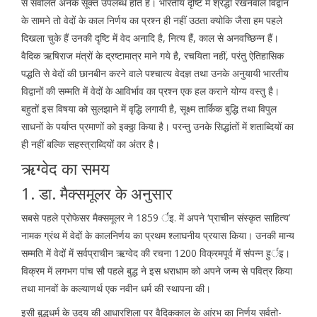
से संवलित अनेक सूक्त उपलब्ध होते है। भारतीय दृष्टि में श्रद्धा रखनेवाले विद्वान
के सामने तो वेदों के काल निर्णय का प्रश्न ही नहीं उठता क्योकि जैसा हम पहले
दिखला चुके हैं उनकी दृष्टि में वेद अनादि है, नित्य हैं, काल से अनवच्छिन्न हैं।
वैदिक ऋषिराज मंत्रों के द्रष्टामात्र माने गये है, रचयिता नहीं, परंतु ऐतिहासिक
पद्धति से वेदों की छानबीन करने वाले पश्चात्य वेदज्ञ तथा उनके अनुयायी भारतीय
विद्वानों की सम्मति में वेदों के आविर्भाव का प्रश्न एक हल कराने योग्य वस्तु है।
बहुतों इस विषया को सुलझाने में वृद्धि लगायी है, सूक्ष्म तार्किक बुद्धि तथा विपुल
साधनों के पर्याप्त प्रमाणों को इक्ठ्ठा किया है। परन्तु उनके सिद्धांतों में शताब्दियों का
ही नहीं बल्कि सहस्त्राब्दियों का अंतर है।
ऋग्वेद का समय
1. डा. मैक्समूलर के अनुसार
सबसे पहले प्रोफेसर मैक्समूलर ने 1859 र्इ. में अपने ‘प्राचीन संस्कृत साहित्य’
नामक ग्रंथ में वेदों के कालनिर्णय का प्रथम श्लाघनीय प्रयास किया। उनकी मान्य
सम्मति में वेदों में सर्वप्राचीन ऋग्वेद की रचना 1200 विक्रमपूर्व में संपन्न हुर्इ।
विक्रम में लगभग पांच सौ पहले बुद्ध ने इस धराधाम को अपने जन्म से पवित्र किया
तथा मानवों के कल्याणर्थ एक नवीन धर्म की स्थापना की।
इसी बु़द्धधर्म के उदय की आधारशिला पर वैदिककाल के आंरभ का निर्णय सर्वतो-