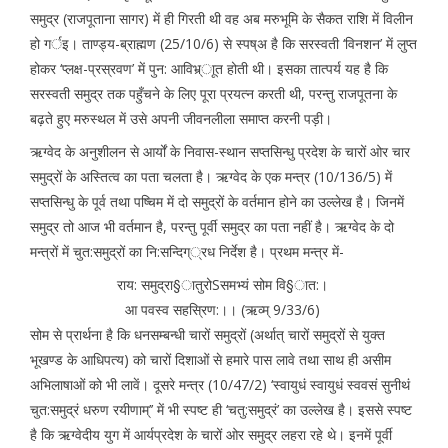
समुद्र (राजपूताना सागर) में ही गिरती थी वह अब मरुभूमि के सैकत राशि में विलीन
हो गर्इ। ताण्ड्य-ब्राह्मण (25/10/6) से स्पष्अ है कि सरस्वती ‘विनशन’ में लुप्त
होकर ‘प्लक्ष-प्रस्रवण’ में पुन: आविभ्र्ाूत होती थी। इसका तात्पर्य यह है कि
सरस्वती समुद्र तक पहुँचने के लिए पूरा प्रयत्न करती थी, परन्तु राजपूतना के
बढ़ते हुए मरुस्थल में उसे अपनी जीवनलीला समाप्त करनी पड़ी।
ऋग्वेद के अनुशीलन से आर्यों के निवास-स्थान सप्तसिन्धु प्रदेश के चारों ओर चार
समुद्रों के अस्तित्व का पता चलता है। ऋग्वेद के एक मन्त्र (10/136/5) में
सप्तसिन्धु के पूर्व तथा पष्चिम में दो समुद्रों के वर्तमान होने का उल्लेख है। जिनमें
समुद्र तो आज भी वर्तमान है, परन्तु पूर्वी समुद्र का पता नहीं है। ऋग्वेद के दो
मन्त्रों में चुत:समुद्रों का नि:सन्दिग््रध निर्देश है। प्रथम मन्त्र में-
राय: समुद्रा§ातुरोSसमभ्यं सोम वि§ात:।
आ पवस्व सहस्रिण:।। (ऋव्म् 9/33/6)
सोम से प्रार्थना है कि धनसम्बन्धी चारों समुद्रों (अर्थात् चारों समुद्रों से युक्त
भूखण्ड के आधिपत्य) को चारों दिशाओं से हमारे पास लावे तथा साथ ही असीम
अभिलाषाओं को भी लावें। दूसरे मन्त्र (10/47/2) ‘स्वायुधं स्वायुधं स्ववसं सुनीथं
चुत:समुद्रं धरुण रयीणाम्’’ में भी स्पष्ट ही ‘चतु:समुद्रं’ का उल्लेख है। इससे स्पष्ट
है कि ऋग्वेदीय युग में आर्यप्रदेश के चारों ओर समुद्र लहरा रहे थे। इनमें पूर्वी