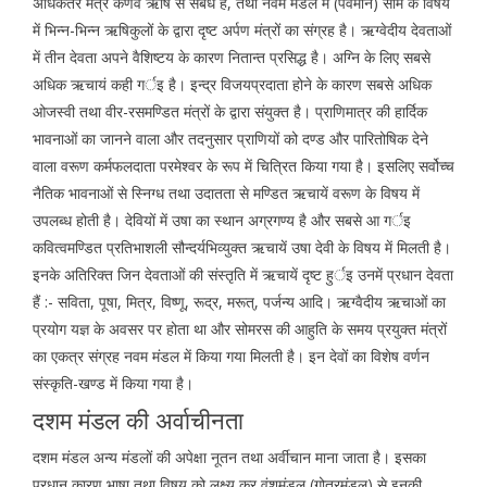
अधिकतर मंत्र कणव ऋषि सं संबंध हैं, तथा नवम मंडल में (पवमान) सोम के विषय
में भिन्न-भिन्न ऋषिकुलों के द्वारा दृष्ट अर्पण मंत्रों का संग्रह है। ऋग्वेदीय देवताओं
में तीन देवता अपने वैशिष्टय के कारण नितान्त प्रसिद्ध है। अग्नि के लिए सबसे
अधिक ऋचायं कही गर्इ है। इन्द्र विजयप्रदाता होने के कारण सबसे अधिक
ओजस्वी तथा वीर-रसमण्डित मंत्रों के द्वारा संयुक्त है। प्राणिमात्र की हार्दिक
भावनाओं का जानने वाला और तदनुसार प्राणियों को दण्ड और पारितोषिक देने
वाला वरूण कर्मफलदाता परमेश्वर के रूप में चित्रित किया गया है। इसलिए सर्वोच्च
नैतिक भावनाओं से स्निग्ध तथा उदातता से मण्डित ऋचायें वरूण के विषय में
उपलब्ध होती है। देवियों में उषा का स्थान अग्रगण्य है और सबसे आ गर्इ
कवित्वमण्डित प्रतिभाशली सौन्दर्यभिव्युक्त ऋचायें उषा देवी के विषय में मिलती है।
इनके अतिरिक्त जिन देवताओं की संस्तृति में ऋचायें दृष्ट हुर्इ उनमें प्रधान देवता
हैं :- सविता, पूषा, मित्र, विष्णू, रूद्र, मरूत्, पर्जन्य आदि। ऋग्वैदीय ऋचाओं का
प्रयोग यज्ञ के अवसर पर होता था और सोमरस की आहुति के समय प्रयुक्त मंत्रों
का एकत्र संग्रह नवम मंडल में किया गया मिलती है। इन देवों का विशेष वर्णन
संस्कृति-खण्ड में किया गया है।
दशम मंडल की अर्वाचीनता
दशम मंडल अन्य मंडलों की अपेक्षा नूतन तथा अर्वीचान माना जाता है। इसका
प्रधान कारण भाषा तथा विषय को लक्ष्य कर वंशमंडल (गोत्रमंडल) से इनकी