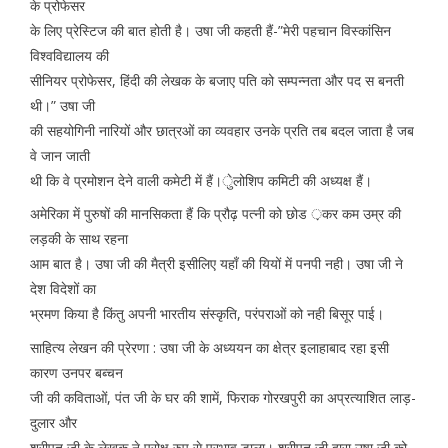
के प्रोफेसर
के लिए प्रेस्टिज की बात होती है। उषा जी कहती हैं-”मेरी पहचान विस्कांसिन
विश्वविद्यालय की
सीनियर प्रोफेसर, हिंदी की लेखक के बजाए पति को सम्पन्नता और पद स बनती
थी।” उषा जी
की सहयोगिनी नारियों और छात्रओं का व्यवहार उनके प्रति तब बदल जाता है जब
वे जान जाती
थी कि वे प्रमोशन देने वाली कमेटी में हैं।ुेलोशिप कमिटी की अध्यक्ष हैं।
अमेरिका में पुरुषों की मानसिकता हैं कि प्रौढ़ पत्नी को छोड ़कर कम उम्र की
लड़की के साथ रहना
आम बात है। उषा जी की मैत्री इसीलिए यहाँ की यियों में पनपी नही। उषा जी ने
देश विदेशों का
भ्रमण किया है किंतु अपनी भारतीय संस्कृति, परंपराओं को नही बिसूर पाई।
साहित्य लेखन की प्रेरणा : उषा जी के अध्ययन का क्षेत्र इलाहाबाद रहा इसी
कारण उनपर बब्चन
जी की कविताओं, पंत जी के घर की शामें, फिराक गोरखपुरी का अप्रत्याशित लाड़-
दुलार और
श्रीपत जी के लेखक ने परोक्ष रुप से प्रभाव डाला। श्रीपत जी द्वारा उषा जी को