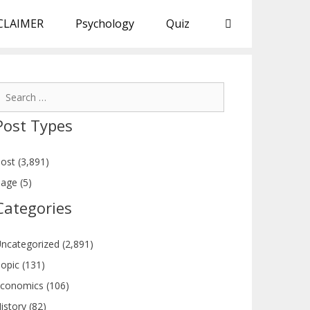
CLAIMER
Psychology
Quiz
earch
or:
Post Types
ost (3,891)
age (5)
Categories
ncategorized (2,891)
opic (131)
conomics (106)
istory (82)