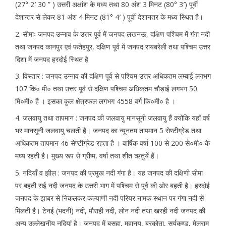
(27° 2′ 30 ” ) उत्तरी अक्षांश के मध्य तथा 80 अंश 3 मिनट (80° 3′) पूर्वी
देशान्तर से लेकर 81 अंश 4 मिनट (81° 4′ ) पूर्वी देशानतर के मध्य स्थित है।
2. सीमाः जनपद उन्नाव के उत्तर पूर्व में जनपद लखनऊ, दक्षिण पश्चिम में गंगा नदी
तथा जनपद कानपुर एवं फतेहपुर, दक्षिण पूर्व में जनपद रायबरेली तथा पश्चिम उत्तर
दिशा में जनपद हरदोई स्थित है
3. विस्तार : जनपद उन्नाव की दक्षिण पूर्व से पश्चिम उत्तर अधिकतम लम्बाई लगभग
107 कि० मी० तथा उत्तर पूर्व से दक्षिण पश्चिम अधिकतम चौड़ाई लगभग 50
मि०मी० है । इसका कुल क्षेत्रफल लगभग 4558 वर्ग कि०मी० है ।
4. जलवायु तथा तापमान : जनपद की जलवायु मानसूनी जलवायु हैं क्योंकि यहाँ वर्ष
भर मानसूनी जलवायु चलती है। जनपद का न्यूनतम तापमान 5 सेण्टीग्रेड तथा
अधिकतम तापमान 46 सेण्टीग्रेड रहता है । वार्षिक वर्षा 100 से 200 से०मी० के
मध्य रहती है। मुख्य रूप से ग्रीष्म, वर्षा तथा शीत ऋतुयें हैं।
5. नदियाँ व झील : जनपद की प्रमुख नदी गंगा है। यह जनपद की दक्षिणी सीमा
पर बहती सई नदी जनपद के उत्तरी भाग में पश्चिम से पूर्व की ओर बहती है। हरदोई
जनपद के झाबर से निकलकर कल्याणी नदी परियर नामक स्थान पर गंगा नदी से
मिलती है। टेनई (भदनी) नदी, मौराही नदी, लोन नदी तथा खरही नदी जनपद की
अन्य उल्लेखनीय नदियां है। जनपद में बसहा, महानय, बरकोता, सूर्यकुण्ड, मेलराम