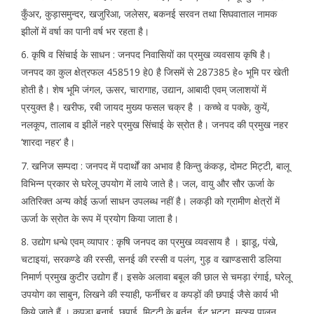
कुँअर, कुड़ासमुन्दर, खजुरिआ, जलेसर, बकनई सरवन तथा सिघवाताल नामक
झीलों में वर्षा का पानी वर्ष भर रहता है।
6. कृषि व सिंचाई के साधन : जनपद निवासियों का प्रमुख व्यवसाय कृषि है।
जनपद का कुल क्षेत्रफल 458519 हे0 है जिसमें से 287385 हे० भूमि पर खेती
होती है। शेष भूमि जंगल, ऊसर, चारागाह, उद्यान, आबादी एवम् जलाशयों में
प्रयुक्त है। खरीफ, रबी जायद मुख्य फसल चक्र है । कच्चे व पक्के, कुयें,
नलकूप, तालाब व झीलें नहरे प्रमुख सिंचाई के स्रोत है। जनपद की प्रमुख नहर
‘शारदा नहर’ है।
7. खनिज सम्पदा : जनपद में पदार्थों का अभाव है किन्तु कंकड़, दोमट मिट्टी, बालू
विभिन्न प्रकार से घरेलू उपयोग में लाये जाते है। जल, वायु और सौर ऊर्जा के
अतिरिक्त अन्य कोई ऊर्जा साधन उपलब्ध नहीं है। लकड़ी को ग्रामीण क्षेत्रों में
ऊर्जा के स्रोत के रूप में प्रयोग किया जाता है।
8. उद्योग धन्धे एवम् व्यापार : कृषि जनपद का प्रमुख व्यवसाय है । झाडू, पंखे,
चटाइयां, सरकण्डे की रस्सी, सनई की रस्सी व पलंग, गुड़ व खाण्डसारी डलिया
निमार्ण प्रमुख कुटीर उद्योग हैं। इसके अलावा बबूल की छाल से चमड़ा रंगाई, घरेलू
उपयोग का साबुन, लिखने की स्याही, फर्नीचर व कपड़ों की छपाई जैसे कार्य भी
किये जाते हैं । कपड़ा बुनाई, छपाई, मिट्टी के बर्तन, ईट भट्टा, मत्स्य पालन