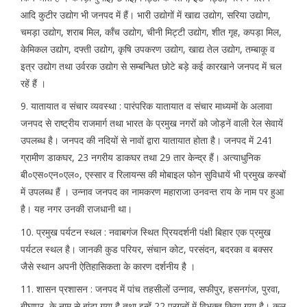
आदि कुटीर उद्योग भी जनपद में हैं। भारी उद्योगों में खाद्य उद्योग, सरिया उद्योग,
चमड़ा उद्योग, शराब मिल, काँच उद्योग, चीनी मिट्टी उद्योग, शीत गृह, कपड़ा मिल,
केमिकल उद्योग, दफ्ती उद्योग, कृषि उपकरण उद्योग, खाद्य तेल उद्योग, तम्बाकू व
इत्र उद्योग तथा उर्वरक उद्योग से सम्बन्धित छोटे बड़े कई कारखाने जनपद में चल
रहें हैं ।
9. यातायात व संचार व्यवस्था : पारंपरिक यातायात व संचार माध्यमों के अलावा
जनपद से राष्ट्रीय राजमार्ग तथा भारत के प्रमुख नगरों को जोड़नें वाली रेल सेवायें
उपलब्ध है। जनपद की नदियों से नावों द्वारा यातायात होता है। जनपद में 241
ग्रामीण डाकघर, 23 नगरीय डाकघर तथा 29 तार केन्द्र हैं। अत्याधुनिक
बी०एस०एन०एल०, एस्सार व रिलायन्स की मोबाइल फोन सुविधायें भी प्रमुख कस्बों
में उपलब्ध हैं । उन्नाव जनपद का नामकरण महाराजा उनवन्त राय के नाम पर हुआ
है। यह नगर उनकी राजधानी था।
10. प्रमुख पर्यटन स्थल : नवाबगंज स्थित प्रियदर्शनी पंक्षी बिहार एक प्रमुख
पर्यटल स्थल है। जानकी कुड परियर, संचान कोट, परसंदन, बदरका व बक्सर
जैसे स्थान अपनी ऐतिहासिकता के कारण दर्शनीय है ।
11. शासन प्रशासन : जनपद में पांच तहसीलों उन्नाव, सफीपुर, हसनगंज, पुरवा,
बीघापुर, के नाम से बांटा गया है तथा इन्हें 22 परगनों में विभक्त किया गया है। कुल