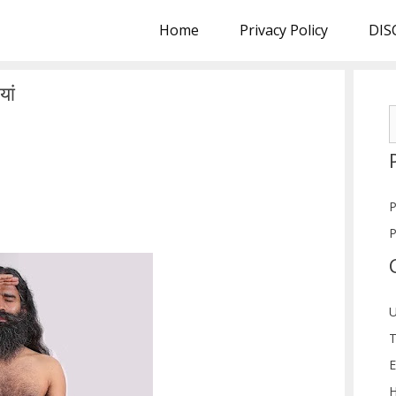
Home
Privacy Policy
DIS
यां
S
f
P
P
U
T
E
H