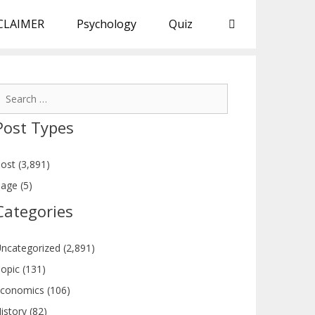
CLAIMER
Psychology
Quiz
earch
or:
Post Types
ost (3,891)
age (5)
Categories
ncategorized (2,891)
opic (131)
conomics (106)
istory (82)