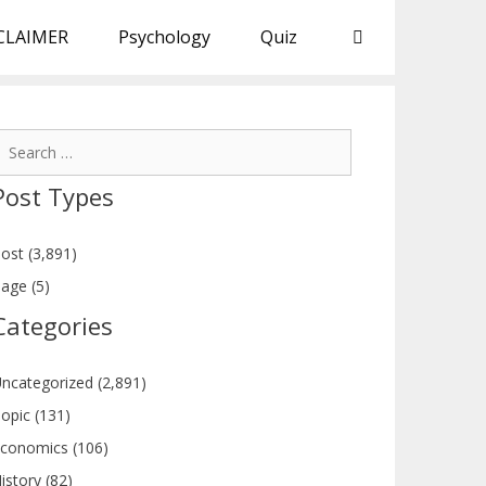
CLAIMER
Psychology
Quiz
earch
or:
Post Types
ost (3,891)
age (5)
Categories
ncategorized (2,891)
opic (131)
conomics (106)
istory (82)