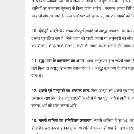
9. प्रयत्न-लाघव:
ध्वनियों व शब्दों के उच्चारण में पूर्ण सावधानी न रखन
ध्वनियों का उच्चारण पूर्णरूप से किया जाना चाहिए। प्रयत्न-लाघव विधि
सम्बन्धी दोष आ जाते हैं, यथा परमेश्वर को ‘प्रमेसर’, ‘मास्टर साहब’ को ‘
10. दोषपूर्ण आदतें:
वैयक्तिक दोषपूर्ण आदतें भी अशुद्ध उच्चारण का का
इसका प्रचलित रूप है, जैसे ‘कहा’ को ‘कहाँ’ कहना या अनुस्वरों का लोप 
कर बोलना, शीघ्रता में बोलना, किसी की नकल करके बोलना भी उच्चारण
11. शुद्ध भाषा के वातावरण का अभाव:
भाषा अनुकरण द्वारा सीखी जाती ह
नहीं मिला तो अशुद्ध उच्चारण स्वाभाविक है। अशुद्ध उच्चारण के बीच पल
पाता है।
12. अक्षरों एवं मात्राओं का अस्पष्ट ज्ञान:
जिन छात्रों को अक्षरों एवं मात
उच्चारण-दोष होता है। संयुक्ताक्षरों के संदर्भ में यह भूल अधिक होती है;
कहना, धर्म को धरम कहना आदि।
13. नागरी ध्वनियों का अनिश्चित उच्चारण:
नागरी ध्वनियों में ‘ड़’ ‘×ा’; ‘
होता है। इस कारण इनका उच्चारण अनिश्चित-सा हो गया है। इस कारण इ