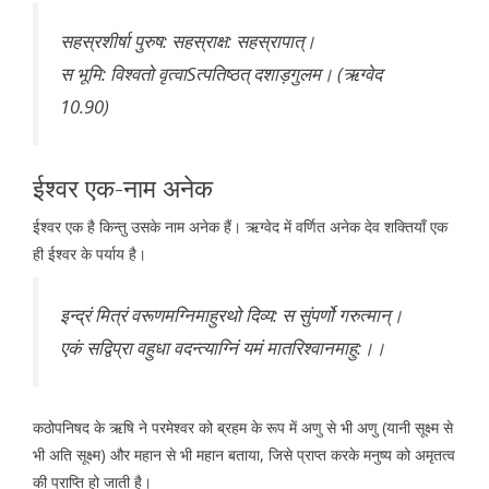
सहस्रशीर्षा पुरुष: सहस्राक्ष: सहस्रापात्।
स भूमि: विश्वतो वृत्वाSत्पतिष्ठत् दशाड़गुलम। (ऋग्वेद
10.90)
ईश्वर एक-नाम अनेक
ईश्वर एक है किन्तु उसके नाम अनेक हैं। ऋग्वेद में वर्णित अनेक देव शक्तियाँ एक
ही ईश्वर के पर्याय है।
इन्द्रं मित्रं वरूणमग्निमाहुरथो दिव्य: स सुंपर्णो गरुत्मान्।
एकं सद्विप्रा वहुधा वदन्त्याग्निं यमं मातरिश्वानमाहु:।।
कठोपनिषद के ऋषि ने परमेश्वर को ब्रहम के रूप में अणु से भी अणु (यानी सूक्ष्म से
भी अति सूक्ष्म) और महान से भी महान बताया, जिसे प्राप्त करके मनुष्य को अमृतत्व
की प्राप्ति हो जाती है।