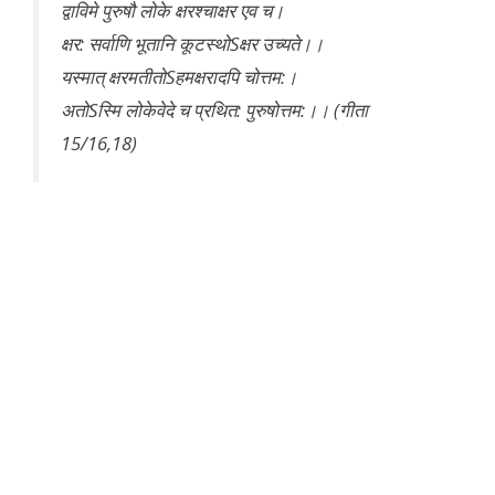
द्वाविमे पुरुषौ लोके क्षरश्चाक्षर एव च।
क्षर: सर्वाणि भूतानि कूटस्थोSक्षर उच्यते।।
यस्मात् क्षरमतीतोSहमक्षरादपि चोत्तम:।
अतोSस्मि लोकेवेदे च प्रथित: पुरुषोत्तम:।। (गीता
15/16,18)