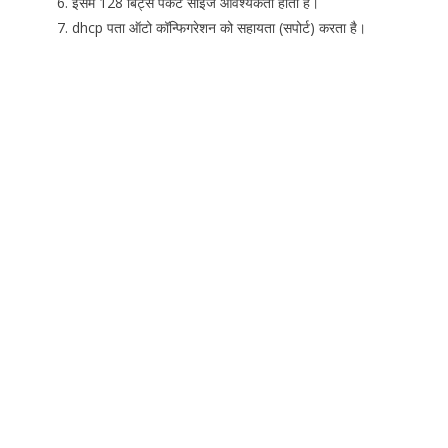
इसमें 128 बिट्स पैकेट साइज आवश्यकता होती है।
dhcp पता ऑटो कॉन्फिगरेशन को सहायता (सपोर्ट) करता है।