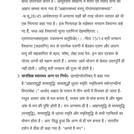
बाधा उपस्थित करते हैं। आयुर्वेदीय साहित्य में शरीर एवं व्याधि दोनों को
आहार सम्भव माना गया है-‘‘आहारसम्भवं वस्तु रोगाश्याहारसम्भवा:’’
-च.सू.28/45 आर्यशास्त्र में अन्यान्य यज्ञों की तरह भोजन व्यापार को भी
एक नित्यया कहा गया है। इस नित्ययज्ञ के यज्ञेश्वर भगवान वैश्वानर कहे
गए हैं, यथा-अहं वैश्वानरो भूत्वा प्राणिनां देहमाश्रिता:।
प्राणापानसमायुक्त: पचाम्यन्नं चतुविर्धम्।। -गीता 15/14 श्री भगवान
वैश्वानर (जठराग्नि) रूप से प्रत्येक प्राणी में बैठकर प्राण और अपान
वायु की सहकारिता से चव्र्य, चोष्य, लेह्य तथा पेय- इन चार प्रकार के
भोज्य अन्नों को भक्षण करते हैं। अन्तत: आर्य भोजन से केवल उदरपूर्ति ही
नहीं होती। अपितु श्री भगवान की पूजा भी होती है।
मानसिक स्वास्थ्य अन्न पर निर्भर-
छान्दोग्योपनिषद् में कहा गया
है-‘‘आहारशुद्धौ सत्त्वशुद्धि: सत्त्वशुद्धौ धु्रवा स्मृति: स्मृतिलम्भे सर्वग्रन्थीनां
विप्रमोक्ष:।’’ अर्थात् आहार के पाचन में तीन भागों में विभक्त हो जाता है-
स्थूल असार अंश से मल बनता है, मध्यम अंश से मांस बनता है और सूक्ष्म
अंश से मन की पुष्टि होती है। मन अन्नमय ही है। आहारशुद्धि से सत्त्वशुद्धि
(मनशुद्धि), सत्त्वशुद्धि से ध्रुवा स्मृति और स्मृतिशुद्धि से सभी ग्रन्थियों का
मोचन होता है। अत: सिद्ध हुआ कि अन्न से ही मन बनता है। भारतीय
दर्शन में ठीक ही कहा गया है- ‘‘अन्नो वै मन:’’।