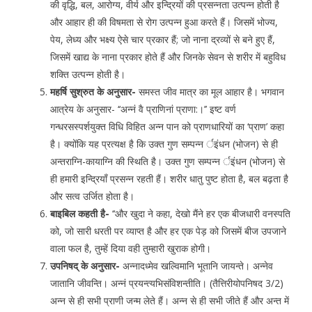
की वृद्धि, बल, आरोग्य, वीर्य और इन्द्रियों की प्रसन्नता उत्पन्न होती है
और आहार ही की विषमता से रोग उत्पन्न हुआ करते हैं। जिसमें भोज्य,
पेय, लेध्य और भक्ष्य ऐसे चार प्रकार हैं; जो नाना द्रव्यों से बने हुए हैं,
जिसमें खाद्य के नाना प्रकार होते हैं और जिनके सेवन से शरीर में बहुविध
शक्ति उत्पन्न होती है।
महर्षि सुश्रुत के अनुसार-
समस्त जीव मात्र का मूल आहार है। भगवान
आत्रेय के अनुसार- ‘‘अन्नं वै प्राणिनां प्राणा:।’’ इष्ट वर्ण
गन्धरसस्पर्शयुक्त विधि विहित अन्न पान को प्राणधारियों का ‘प्राण’ कहा
है। क्योंकि यह प्रत्यक्ष है कि उक्त गुण सम्पन्न र्इंधन (भोजन) से ही
अन्तराग्नि-कायाग्नि की स्थिति है। उक्त गुण सम्पन्न र्इंधन (भोजन) से
ही हमारी इन्द्रियाँ प्रसन्न रहती हैं। शरीर धातु पुष्ट होता है, बल बढ़ता है
और सत्व उर्जित होता है।
बाइबिल कहती है-
‘‘और खुदा ने कहा, देखो मैंने हर एक बीजधारी वनस्पति
को, जो सारी धरती पर व्याप्त है और हर एक पेड़ को जिसमें बीज उपजाने
वाला फल है, तुम्हें दिया वही तुम्हारी खुराक होगी।
उपनिषद् के अनुसार-
अन्नादध्मेव खल्विमानि भूतानि जायन्ते। अन्नेव
जातानि जीवन्ति। अन्नं प्रयन्त्यभिसंविशन्तीति। (तैत्तिरीयोपनिषद 3/2)
अन्न से ही सभी प्राणी जन्म लेते हैं। अन्न से ही सभी जीते हैं और अन्त में