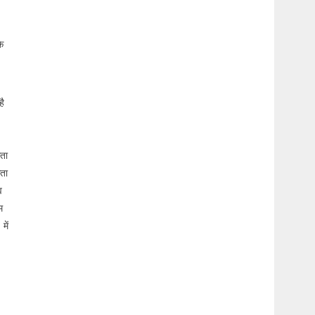
े
है
ता
ता
व
म
में