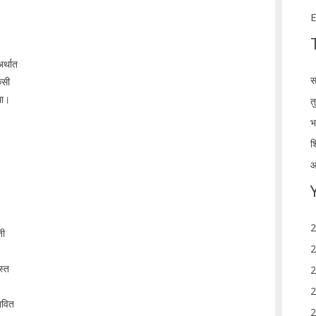
E
र्थात
स
िसी
था।
त
भ
श
आ
2
ती
2
स्त
2
2
ावित
2