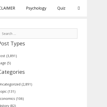
CLAIMER
Psychology
Quiz
earch
or:
Post Types
ost (3,891)
age (5)
Categories
ncategorized (2,891)
opic (131)
conomics (106)
istory (82)