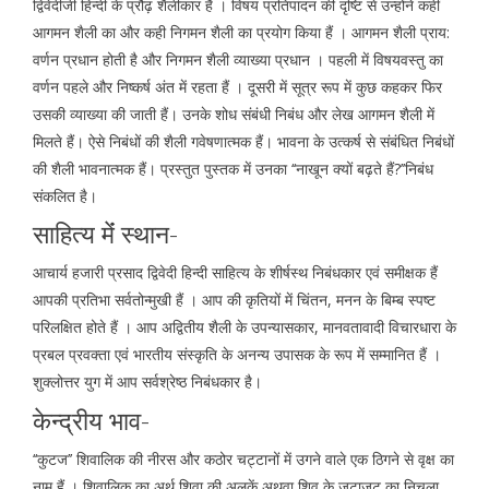
द्विवेदीजी हिन्दी के प्रौढ़ शैलीकार हैं । विषय प्रतिपादन की दृष्टि से उन्होंने कहीं
आगमन शैली का और कही निगमन शैली का प्रयोग किया हैं । आगमन शैली प्राय:
वर्णन प्रधान होती है और निगमन शैली व्याख्या प्रधान । पहली में विषयवस्तु का
वर्णन पहले और निष्कर्ष अंत में रहता हैं । दूसरी में सूत्र रूप में कुछ कहकर फिर
उसकी व्याख्या की जाती हैं। उनके शोध संबंधी निबंध और लेख आगमन शैली में
मिलते हैं। ऐसे निबंधों की शैली गवेषणात्मक हैं। भावना के उत्कर्ष से संबंधित निबंधों
की शैली भावनात्मक हैं। प्रस्तुत पुस्तक में उनका ‘‘नाखून क्यों बढ़ते हैं?’’निबंध
संकलित है।
साहित्य मेंं स्थान-
आचार्य हजारी प्रसाद द्विवेदी हिन्दी साहित्य के शीर्षस्थ निबंधकार एवं समीक्षक हैं
आपकी प्रतिभा सर्वतोन्मुखी हैं । आप की कृतियों में चिंतन, मनन के बिम्ब स्पष्ट
परिलक्षित होते हैं । आप अद्वितीय शैली के उपन्यासकार, मानवतावादी विचारधारा के
प्रबल प्रवक्ता एवं भारतीय संस्कृति के अनन्य उपासक के रूप में सम्मानित हैं ।
शुक्लोत्तर युग में आप सर्वश्रेष्ठ निबंधकार है।
केन्द्रीय भाव-
‘‘कुटज’’ शिवालिक की नीरस और कठोर चट्टानों में उगने वाले एक ठिगने से वृक्ष का
नाम हैं । शिवालिक का अर्थ शिवा की अलकें अथवा शिव के जटाजूट का निचला