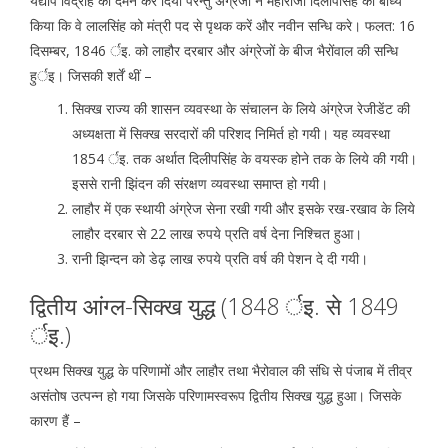
यद्यपि विद्रोह का दमन कर दिया परन्तु अंग्रेजों ने महाराजा दिलीपसिहं को बाध्य
किया कि वे लालसिंह को मंत्री पद से पृथक करें और नवीन सन्धि करे। फलत: 16
दिसम्बर, 1846 र्इ. को लाहौर दरबार और अंग्रेजों के बीज भैरोंवाल की सन्धि
हुर्इ। जिसकी शर्तें थीं –
सिक्ख राज्य की शासन व्यवस्था के संचालन के लिये अंग्रेज रेजीडेंट की
अध्यक्षता में सिक्ख सरदारों की परिशद निमिर्त हो गयी। यह व्यवस्था
1854 र्इ. तक अर्थात दिलीपसिंह के वयस्क होने तक के लिये की गयी।
इससे रानी झिंदन की संरक्षण व्यवस्था समाप्त हो गयी।
लाहौर में एक स्थायी अंग्रेज सेना रखी गयी और इसके रख-रखाव के लिये
लाहौर दरबार से 22 लाख रुपये प्रति वर्ष देना निश्चित हुआ।
रानी झिन्दन को डेढ़ लाख रुपये प्रति वर्ष की पेशन दे दी गयी।
द्वितीय आंग्ल-सिक्ख युद्ध (1848 र्इ. से 1849
र्इ.)
प्रथम सिक्ख युद्ध के परिणामों और लाहौर तथा भैरोवाल की संधि से पंजाब में तीव्र
असंतोष उत्पन्न हो गया जिसके परिणामस्वरूप द्वितीय सिक्ख युद्ध हुआ। जिसके
कारण हैं –