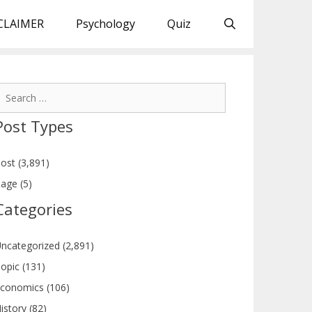
CLAIMER
Psychology
Quiz
earch
or:
Post Types
ost (3,891)
age (5)
Categories
ncategorized (2,891)
opic (131)
conomics (106)
istory (82)