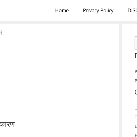
Home
Privacy Policy
DIS
म
S
f
P
P
U
T
 कारण
E
H