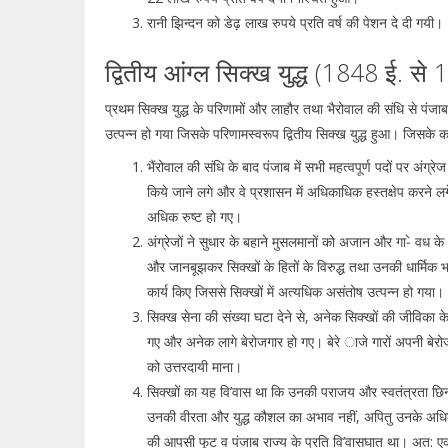
रानी झिन्दन को डेढ़ लाख रुपये प्रति वर्ष की पेशन दे दी गयी।
द्वितीय आंग्ल सिक्ख युद्ध (1848 ई. से
प्रथम सिक्ख युद्ध के परिणामों और लाहौर तथा भैरोवाल की संधि से पंजाब 
उत्पन्न हो गया जिसके परिणामस्वरूप द्वितीय सिक्ख युद्ध हुआ। जिसके क
भैंरोवाल की संधि के बाद पंजाब में सभी महत्वपूर्ण पदों पर अंग्र
किये जाने लगे और वे प्रशासन में अधिकाधिक हस्तक्षेप करने 
अधिक रुष्ट हो गए।
अंग्रेजों ने सुधार के बहाने मुसलमानों को अजान और गा-े वध क
और जानबूझकर सिक्खों के हितों के विरुद्ध तथा उनकी धार्मिक 
कार्य किए जिससे सिक्खों में अत्यधिक असंतोष उत्पन्न हो गया।
सिक्ख सेना की संख्या घटा देने से, अनेक सिक्खों की जीविका क
गए और अनेक लागे बेरोजगार हो गए। बेरे ाजे गारों अपनी बेरोजग
को उत्तरदायी माना।
सिक्खों का यह वि’वास था कि उनकी पराजय और स्वतंत्रता छि
उनकी वीरता और युद्ध कौशल का अभाव नहीं, अपितु उनके अधिक
की आपसी फूट व पंजाब राज्य के प्रति वि’वासघात था। अत: एक ब