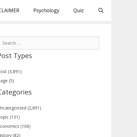
CLAIMER
Psychology
Quiz
earch
or:
Post Types
ost (3,891)
age (5)
Categories
ncategorized (2,891)
opic (131)
conomics (106)
istory (82)