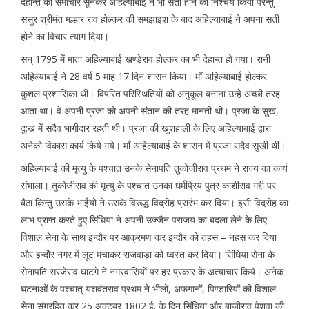
देहान्त का समाचार सुनकर अहिल्याबाई ने भी सती होने का निश्चय किया परन्तु
ससुर श्रीमंत मल्हार राव होल्कर की समझाइश के बाद अहिल्याबाई ने अपना सती
होने का विचार त्याग दिया।
सन् 1795 में माता अहिल्याबाई खण्डेराव होल्कर का भी देहान्त हो गया। रानी
अहिल्याबाई ने 28 वर्ष 5 माह 17 दिन शासन किया। माँ अहिल्याबाई होल्कर
कुशल प्रशासिका थी। विपरित परिस्थितियों को अनुकूल बनाना उन्हे अच्छी तरह
आता था। वे अपनी प्रजा को अपनी संतान की तरह मानती थी। प्रजा के सुख,
दु:ख में सदैव भागीदार रहती थी। प्रजा की खुशहाली के लिए अहिल्याबाई द्वारा
अनेको विकास कार्य किये गये। माँ अहिल्याबाई के शासन में प्रजा सदैव सुखी थी।
अहिल्याबाई की मृत्यु के पश्चात उनके सेनापति तुकोजीराव प्रथम ने राज्य का कार्य
संभाला। तुकोजीराव की मृत्यु के पश्चात उनका धर्मप्रिय पुत्र काशीराव गद्दी पर
बैठा किन्तु उसके भाईयो ने उसके विरूद्ध विद्रोह प्रारंभ कर दिया। इसी विद्रोह का
लाभ प्राप्त करते हुए सिंधिया ने अपनी उज्जैन पराजय का बदला लेने के लिए
विशाल सेना के साथ इन्दौर पर आक्रमण कर इन्दौर को तहस – नहस कर दिया
और इन्दौर नगर में लूट मचाकर राजवाड़ा को ध्वस्त कर दिया। सिंधिया सेना के
सेनापति सरजेराव घाटगे ने नगरवासियों पर हर प्रकार के अत्याचार किये। अनेक
घटनाओं के पश्चात् यशवंतराव प्रथम ने भीलों, अफगानों, पिण्डारियों की विशाल
सेना संग्रहित कर 25 अक्टूबर 1802 ई. के दिन सिंधिया और बाजीराव पेशवा की