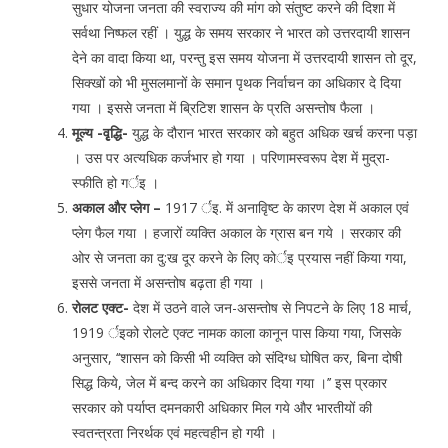
सुधार योजना जनता की स्वराज्य की मांग को संतुष्ट करने की दिशा में
सर्वथा निष्फल रहीं । युद्ध के समय सरकार ने भारत को उत्तरदायी शासन
देने का वादा किया था, परन्तु इस समय योजना में उत्तरदायी शासन तो दूर,
सिक्खों को भी मुसलमानों के समान पृथक निर्वाचन का अधिकार दे दिया
गया । इससे जनता में ब्रिटिश शासन के प्रति असन्तोष फैला ।
मूल्य -वृृद्धि-
युद्ध के दौरान भारत सरकार को बहुत अधिक खर्च करना पड़ा
। उस पर अत्यधिक कर्जभार हो गया । परिणामस्वरूप देश में मुद्रा-
स्फीति हो गर्इ ।
अकाल और प्लेग –
1917 र्इ. में अनावृिष्ट के कारण देश में अकाल एवं
प्लेग फैल गया । हजारों व्यक्ति अकाल के ग्रास बन गये । सरकार की
ओर से जनता का दु:ख दूर करने के लिए कोर्इ प्रयास नहीं किया गया,
इससे जनता में असन्तोष बढ़ता ही गया ।
रोलट एक्ट-
देश में उठने वाले जन-असन्तोष से निपटने के लिए 18 मार्च,
1919 र्इको रोलटे एक्ट नामक काला कानून पास किया गया, जिसके
अनुसार, ‘‘शासन को किसी भी व्यक्ति को संदिग्ध घोषित कर, बिना दोषी
सिद्ध किये, जेल में बन्द करने का अधिकार दिया गया ।’’ इस प्रकार
सरकार को पर्याप्त दमनकारी अधिकार मिल गये और भारतीयों की
स्वतन्त्रता निरर्थक एवं महत्वहीन हो गयी ।