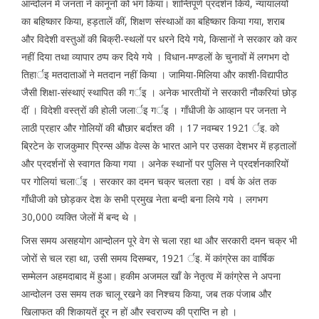
आन्दोलन में जनता ने कानूनों को भंग किया। शान्तिपूर्ण प्रदर्शन किये, न्यायालयों
का बहिष्कार किया, हड़तालें कीं, शिक्षण संस्थाओं का बहिष्कार किया गया, शराब
और विदेशी वस्तुओं की बिक्री-स्थलों पर धरने दिये गये, किसानों ने सरकार को कर
नहीं दिया तथा व्यापार ठप्प कर दिये गये । विधान-मण्डलों के चुनावों में लगभग दो
तिहार्इ मतदाताओं ने मतदान नहीं किया । जामिया-मिलिया और काशी-विद्यापीठ
जैसी शिक्षा-संस्थाएं स्थापित की गर्इ । अनेक भारतीयों ने सरकारी नौकरियां छोड़
दीं । विदेशी वस्त्रों की होली जलार्इ गर्इ । गाँधीजी के आव्हान पर जनता ने
लाठी प्रहार और गोलियों की बौछार बर्दाश्त की । 17 नवम्बर 1921 र्इ. को
ब्रिटेन के राजकुमार प्रिन्स ऑफ वेल्स के भारत आने पर उसका देशभर में हड़तालों
और प्रदर्शनों से स्वागत किया गया । अनेक स्थानों पर पुलिस ने प्रदर्शनकारियों
पर गोलियां चलार्इ । सरकार का दमन चक्र चलता रहा । वर्ष के अंत तक
गाँधीजी को छोड़कर देश के सभी प्रमुख नेता बन्दी बना लिये गये । लगभग
30,000 व्यक्ति जेलों में बन्द थे ।
जिस समय असहयोग आन्दोलन पूरे वेग से चला रहा था और सरकारी दमन चक्र भी
जोरों से चल रहा था, उसी समय दिसम्बर, 1921 र्इ. में कांग्रेस का वार्षिक
सम्मेलन अहमदाबाद में हुआ। हकीम अजमल खाँ के नेतृत्व में कांग्रेस ने अपना
आन्दोलन उस समय तक चालू रखने का निश्चय किया, जब तक पंजाब और
खिलाफत की शिकायतें दूर न हों और स्वराज्य की प्राप्ति न हो ।