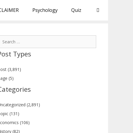
CLAIMER
Psychology
Quiz
earch
or:
Post Types
ost (3,891)
age (5)
Categories
ncategorized (2,891)
opic (131)
conomics (106)
istory (82)