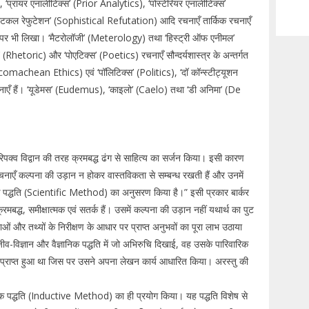
 ‘प्रायर एनालीटिक्स’ (Prior Analytics), ‘पोस्टेरियर एनालीटिक्स’
टिकल रेफुटेशन’ (Sophistical Refutation) आदि रचनाएँ तार्किक रचनाएँ
षयों पर भी लिखा। ‘मैटरोलॉजी’ (Meterology) तथा ‘हिस्ट्री ऑफ एनीमल’
(Rhetoric) और ‘पोएटिक्स’ (Poetics) रचनाएँ सौन्दर्यशास्त्र के अन्तर्गत
omachean Ethics) एवं ‘पॉलिटिक्स’ (Politics), ‘दॉ कॉन्स्टीट्यूशन
एँ हैं। ‘यूडेमस’ (Eudemus), ‘काइलो’ (Caelo) तथा ‘डी अनिमा’ (De
िपक्व विद्वान की तरह क्रमबद्ध ढंग से साहित्य का सर्जन किया। इसी कारण
रचनाएँ कल्पना की उड़ान न होकर वास्तविकता से सम्बन्ध रखती हैं और उनमें
ञानिक पद्धति (Scientific Method) का अनुसरण किया है।” इसी प्रकार बार्कर
रमबद्ध, समीक्षात्मक एवं सतर्क हैं। उसमें कल्पना की उड़ान नहीं यथार्थ का पुट
ओं और तथ्यों के निरीक्षण के आधार पर प्राप्त अनुभवों का पूरा लाभ उठाया
ीव-विज्ञान और वैज्ञानिक पद्धति में जो अभिरुचि दिखाई, वह उसके पारिवारिक
ं प्राप्त हुआ था जिस पर उसने अपना लेखन कार्य आधारित किया। अरस्तु की
क पद्धति (Inductive Method) का ही प्रयोग किया। यह पद्धति विशेष से