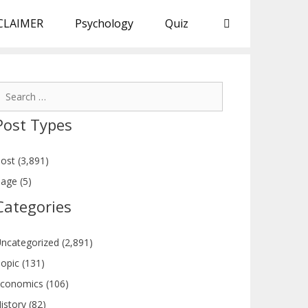
CLAIMER
Psychology
Quiz
earch
or:
Post Types
ost (3,891)
age (5)
Categories
ncategorized (2,891)
opic (131)
conomics (106)
istory (82)