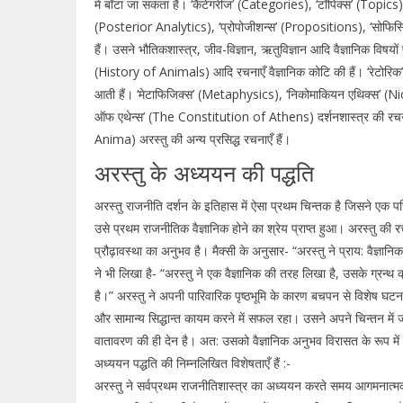
में बाँटा जा सकता है। ‘कैटेगरीज’ (Categories), ‘टॉपिक्स’ (Topics),
(Posterior Analytics), ‘प्रोपोजीशन्स’ (Propositions), ‘सोफिस्
हैं। उसने भौतिकशास्त्र, जीव-विज्ञान, ऋतुविज्ञान आदि वैज्ञानिक वि
(History of Animals) आदि रचनाएँ वैज्ञानिक कोटि की हैं। ‘रेटोरिक’ 
आती हैं। ‘मेटाफिजिक्स’ (Metaphysics), ‘निकोमाकियन एथिक्स’ (Nic
ऑफ एथेन्स’ (The Constitution of Athens) दर्शनशास्त्र की रचना
Anima) अरस्तु की अन्य प्रसिद्ध रचनाएँ हैं।
अरस्तु के अध्ययन की पद्धति
अरस्तु राजनीति दर्शन के इतिहास में ऐसा प्रथम चिन्तक है जिसने एक पर
उसे प्रथम राजनीतिक वैज्ञानिक होने का श्रेय प्राप्त हुआ। अरस्तु की 
प्रौढ़ावस्था का अनुभव है। मैक्सी के अनुसार- “अरस्तु ने प्राय: वैज्
ने भी लिखा है- “अरस्तु ने एक वैज्ञानिक की तरह लिखा है, उसके ग्रन्थ क्
है।” अरस्तु ने अपनी पारिवारिक पृष्ठभूमि के कारण बचपन से विशेष घटना
और सामान्य सिद्धान्त कायम करने में सफल रहा। उसने अपने चिन्तन में ज
वातावरण की ही देन है। अत: उसको वैज्ञानिक अनुभव विरासत के रूप मे
अध्ययन पद्धति की निम्नलिखित विशेषताएँ हैं :-
अरस्तु ने सर्वप्रथम राजनीतिशास्त्र का अध्ययन करते समय आगमनात्म