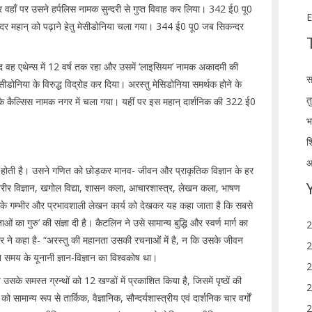
और वहाँ पर उसने हर्पलिस नामक सुन्दरी से गुप्त विवाह कर लिया। 342 ई0 पू0
E
कन्दर महान् को पढ़ाने हेतु मेसीडोनिया चला गया। 344 ई0 पू0 जब सिकन्दर
बाद वह एथेन्स में 12 वर्ष तक रहा और उसमें ‘लाइसियम’ नामक अकादमी की
स
सीडोनिया के विरुद्ध विद्रोह कर दिया। अरस्तु मेसिडोनिया समर्थक होने के
त
 के कैल्सिस नामक नगर में चला गया। यहीं पर इस महान् दार्शनिक की 322 ई0
भ
श
आ
 होती है। उसने गणित को छोड़कर मानव- जीवन और प्राकृतिक विज्ञान के हर
्र, शरीर विज्ञान, खगोल विद्या, शासन कला, आचारशास्त्र, लेखन कला, भाषण
सके गम्भीर और प्रभावशाली लेखन कार्य को देखकर यह कहा जाता है कि सबसे
ाताओं का गुरु’ की संज्ञा दी है। कैटलिन ने उसे सामान्य बुद्धि और स्वर्ण मार्ग का
2
टर ने कहा है- “अरस्तु की महानता उसकी रचनाओं में है, न कि उसके जीवन
2
े समय के यूनानी ज्ञान-विज्ञान का विश्वकोष था।
2
के समस्त ग्रन्थों को 12 खण्डों में प्रकाशित किया है, जिसमें पृष्ठों की
2
ामान्य रूप से तार्किक, वैज्ञानिक, सौन्दर्यशास्त्रीय एवं दार्शनिक चार वर्गों
2