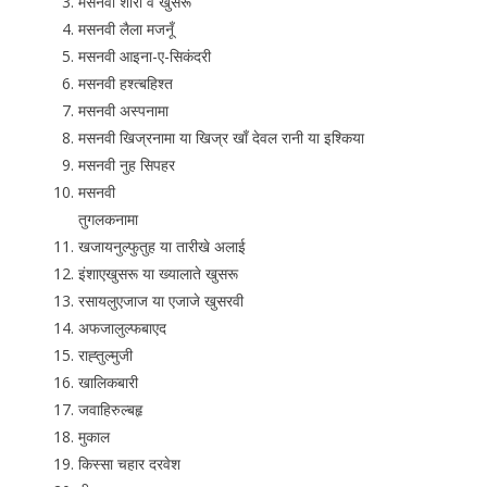
मसनवी शोरों व खुसरू
मसनवी लैला मजनूँ
मसनवी आइना-ए-सिकंदरी
मसनवी हश्त्बहिश्त
मसनवी अस्पनामा
मसनवी खिज्रनामा या खिज्र खाँ देवल रानी या इश्किया
मसनवी नुह सिपहर
मसनवी
तुगलकनामा
खजायनुल्फुतुह या तारीखे अलाई
इंशाएखुसरू या ख्यालाते खुसरू
रसायलुएजाज या एजाजे खुसरवी
अफजालुल्फबाएद
राह्तुल्मुजी
खालिकबारी
जवाहिरुल्बहृ
मुकाल
किस्सा चहार दरवेश