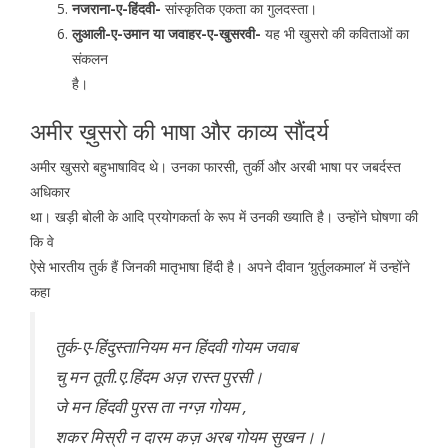
नजराना-ए-हिंदवी-
सांस्कृतिक एकता का गुलदस्ता।
लुआली-ए-उमान या जवाहर-ए-खुसरवी-
यह भी खुसरो की कविताओं का
संकलन
है।
अमीर ख़ुसरो की भाषा और काव्य सौंदर्य
अमीर खुसरो बहुभाषाविद थे। उनका फारसी, तुर्की और अरबी भाषा पर जबर्दस्त
अधिकार
था। खड़ी बोली के आदि प्रयोगकर्ता के रूप में उनकी ख्याति है। उन्होंने घोषणा की
कि वे
ऐसे भारतीय तुर्क हैं जिनकी मातृभाषा हिंदी है। अपने दीवान ‘गुर्र्तुलकमाल’ में उन्होंने
कहा
तुर्क-ए-हिंदुस्तानियम मन हिंदवी गोयम जवाब
चु मन तूती.ए.हिंदम अज़ रास्त पुरसी।
जे मन हिंदवी पुरस ता नग्ज़ गोयम ,
शकर मिस्री न दारम कज़ अरब गोयम सुखन।।