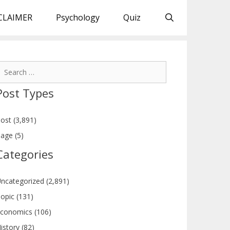
CLAIMER
Psychology
Quiz
earch
or:
Post Types
ost (3,891)
age (5)
Categories
ncategorized (2,891)
opic (131)
conomics (106)
istory (82)