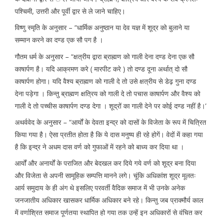
पश्चिमी, उत्तरी और पूर्वी द्वार से ले जाने चाहिए।
विष्णु स्मृति के अनुसार – “धार्मिक अनुष्ठान या देव यज्ञ में शूद्र को बुलाने या
सम्मान करने का दण्ड एक सौ पग है ।
गौतम धर्म के अनुसार – “क्षत्रीय द्वारा ब्राह्मण को गाली देना दण्ड देना एक सौ
काषार्पण है। यदि आक्रमण करे ( मारपीट करे ) तो दण्ड दूना अर्थात् दो सौ
काषार्पण होगा। यदि वैश्य ब्राह्मण को गाली दे तो उसे क्षत्रीय से डेढ़ गुना दण्ड
देना पड़ेगा । किन्तु ब्राह्मण क्षत्रिय को गाली दे तो पचास काषार्पण और वैश्य को
गाली दे तो पच्चीस काषार्पण दण्ड देगा । शूद्रों का गाली देने पर कोई दण्ड नहीं है।’
अथर्ववेद के अनुसार – “आर्यों के देवता इन्द्र को दासों के विजेता के रूप में चित्रित
किया गया है। ऐसा प्रतीत होता है कि ये दास मनुष्य ही रहे होगें। वेदों में कहा गया
है कि इन्द्र ने अधम दास वर्ण को गुफाओं में रहने को बाध्य कर दिया था ।
आर्यों और अनार्यों के पराजित और बेदखल कर दिये गये वर्ण को शूद्र बना दिया
और विजेता से अपनी सामूहिक सम्पत्ति मानने लगे। चूंकि अधिकांश शूद्र मूलतः
आर्य समुदाय के ही अंग थे इसलिए परवर्ती वैदिक समाज में भी उनके अनेक
जनजातीय अधिकार खासकर धार्मिक अधिकार बने रहे। किन्तु जब प्राक्मौर्य काल
में वर्णाश्रित समाज पूर्णतया स्थापित हो गया तक उन्हें इन अधिकारों से वंचित कर