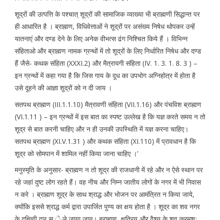
शूद्रों की उत्पत्ति के पश्चात् शूद्रों की सामाजिक व्याख्या भी ब्राह्मणी सिद्धान्त पर
ही आधारित है । ब्राह्मण, विधिवेत्ताओं ने शूद्रों पर असंख्य निषेध थोपकर उन्हें
यातनाएं और दण्ड देने के लिए अनेक वीभत्स ढंग निश्चित किये हैं । विभिन्न
संहिताओ और ब्राह्मण नामक ग्रन्थों में तो शूद्रों के लिए निर्धारित निषेध और दण्ड
हैं जैसे- कथक संहिता (XXXI.2) और मैत्रायगी संहिता (IV. 1. 3. 1. 8. 3 ) –
इन ग्रन्थों में कहा गया है कि जिस गाय के दूध का उपभोग अग्निहोत्र में होता है
उसे दूहने की आज्ञा शूद्रों को न दी जाय ।
सतपथ ब्राह्मण (III.1.1.10) मैत्रावणी संहिता (VII.1.16) और पंचविश ब्राह्मण
(VI.1.11 ) – इन ग्रन्थों में इस बात का स्पष्ट उल्लेख है कि यज्ञ करते समय न तो
शूद्र से बात करनी चाहिए और न ही उनकी उपस्थिति में यज्ञ करना चाहिए।
सतपथ ब्राह्मण (XI.V.1.31 ) और कथक संहिता (XI.110) में प्रावधान है कि
शूद्र को सोमपान में शामिल नहीं किया जाना चाहिए ।’
मनुस्मृति के अनुसार- ब्राह्मण न तो शूद्र की राजधानी में रहे और न ऐसे स्थान पर
रहे जहां दुष्ट लोग रहते हैं। वह नीच और निम्न जातीय लोगों के नगर में भी निवास
न करे । ब्राह्मण शूद्र के साथ श्राद्ध और भोजन पर आमंत्रित न किया जाये,
क्योंकि इससे श्राद्ध कर्म द्वारा उपार्जित पुण्य का क्षय होता है । शूद्र का शव नगर
के दक्षिणी द्वार स े ले जाया जाय। ब्राह्मण, क्षत्रिय और वैश्य के शव क्रमशः