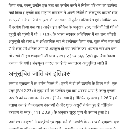
किया गया, परन्तु उन्होंने इस शब्द का प्रयोग करने में निहित परिभाषा का उल्लेख
नहीं किया।’ इसके बाद साइमन कमीशन ने अपनी रिपोर्ट में ‘शेड्यूल्ड कास्ट’ शब्द
का प्रयोग किया जिसे १६८१ की जनगणना में पूर्णतः परिभाषित एवं संशोधित रूप
में प्रयोग किया गया था। आर्डर इन कौंसिल के अनुसार ४३६ जातियाँ ऐसी थीं जो
शूद्रों की श्रेणी में थी । १६३५ के ‘भारत सरकार अधिनियम’ में यह शब्द पाँचवीं
अनुसूची की धारा ६ में अधिकारिक रूप से इस्तेमाल किया गया, कुछ सीमा तक यहाँ
से ये शब्द संवैधानिक जामा से अलंकृत हो गया क्योंकि जब भारतीय संविधान बना
तो उसमें भी इस शब्दावली की धारा २४१ ( २ ) एवं ३६६ (२४) द्वारा वैधानिकता
प्रदान की गयी। शेड्यूल्ड कास्ट का हिन्दी रूपान्तरण अनुसूचित जाति है
अनुसूचित जाति का इतिहास
सतपथ ब्राह्मण में छ: वर्णन मिलते हैं। इनमें से दो की उत्पत्ति के विषय में है- एक
पत्र (IV4.2.23) में शूद्र वर्ण का उल्लेख एक बार अवश्य आया है किन्तु इसकी
उत्पत्ति की व्याख्या का विवरण नहीं दिया गया है। तैत्तिरेय ब्राह्मण ( 1.26.7 ) में
बताया गया है कि ब्राह्मण देवताओं से और शूद्र असुरों से पैदा हुए हैं: “तैत्तिरेय
ब्राह्मण के मंत्र ( 111.2.3.9 ) के अनुसार शूद्र शून्य से उत्पन्न हुआ है।
उपरोक्त उदाहरणों में चातुर्वर्ण्य एवं शूद्र वर्ण की उत्पत्ति के सम्बन्ध में ब्राह्मणी दन्त
कथाओं या परिकल्पनाओं का संकलन है। प्राचीन काल के ब्राह्मण इस तथ्य से