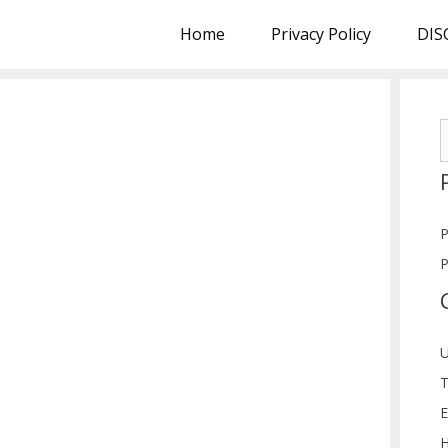
Home
Privacy Policy
DIS
S
f
P
P
U
T
E
H