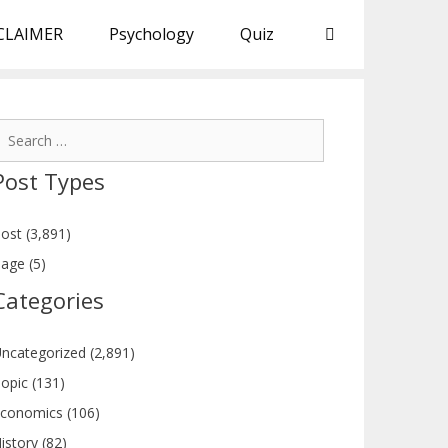
CLAIMER
Psychology
Quiz
earch
or:
Post Types
ost (3,891)
age (5)
Categories
ncategorized (2,891)
opic (131)
conomics (106)
istory (82)