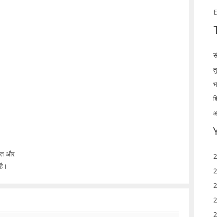
E
स
त
भ
श
आ
ीमत और
2
है।
2
2
2
2