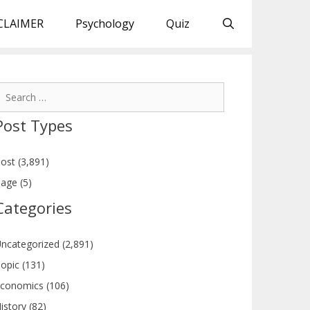
CLAIMER
Psychology
Quiz
earch
or:
Post Types
ost (3,891)
age (5)
Categories
ncategorized (2,891)
opic (131)
conomics (106)
istory (82)