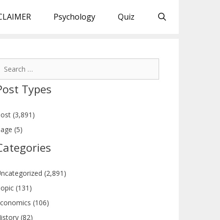
CLAIMER
Psychology
Quiz
earch
or:
Post Types
ost (3,891)
age (5)
Categories
ncategorized (2,891)
opic (131)
conomics (106)
istory (82)