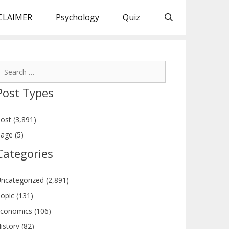
CLAIMER
Psychology
Quiz
earch
or:
Post Types
ost (3,891)
age (5)
Categories
ncategorized (2,891)
opic (131)
conomics (106)
istory (82)