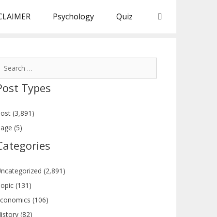
CLAIMER
Psychology
Quiz
earch
or:
Post Types
ost (3,891)
age (5)
Categories
ncategorized (2,891)
opic (131)
conomics (106)
istory (82)