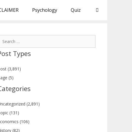
CLAIMER
Psychology
Quiz
earch
or:
Post Types
ost (3,891)
age (5)
Categories
ncategorized (2,891)
opic (131)
conomics (106)
istory (82)