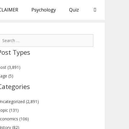
CLAIMER
Psychology
Quiz
earch
or:
Post Types
ost (3,891)
age (5)
Categories
ncategorized (2,891)
opic (131)
conomics (106)
istory (82)