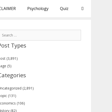
CLAIMER
Psychology
Quiz
earch
or:
Post Types
ost (3,891)
age (5)
Categories
ncategorized (2,891)
opic (131)
conomics (106)
istory (82)