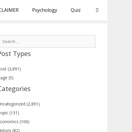
CLAIMER
Psychology
Quiz
earch
or:
Post Types
ost (3,891)
age (5)
Categories
ncategorized (2,891)
opic (131)
conomics (106)
istory (82)