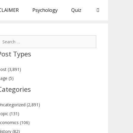
CLAIMER
Psychology
Quiz
earch
or:
Post Types
ost (3,891)
age (5)
Categories
ncategorized (2,891)
opic (131)
conomics (106)
istory (82)